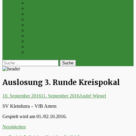
Archiv 2014
Archiv 2013
Archiv 2012
Archiv 2011
Archiv 2010
Archiv 2009
Archiv 2008
Archiv 2007
Archiv 2006
Archiv 2005
bei
Suche
der
nach:
Suche
Auslosung 3. Runde Kreispokal
Posted
Autor
10. September 2016
11. September 2016
André Wiegel
on
SV Kleinfurra – VfB Artern
Gespielt wird am 01./02.10.2016.
Kategorien
Neuigkeiten