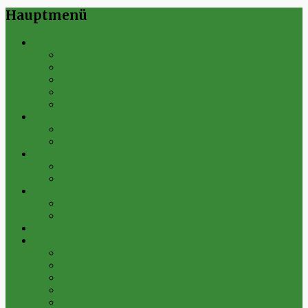
Hauptmenü
Verein
Historie
Erfolge
Fest der Vereine 2024
Sportanlage
Gesamtstatistik
1. Mannschaft
Spielplan
Archiv
2. Mannschaft
Spielplan
Archiv
Alte Herren
Spielplan
Archiv
Futsal-Team Kleinfurra
Bilder
Archiv 2019
Archiv 2018
Archiv 2017
Archiv 2016
Archiv 2015