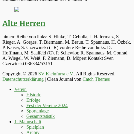
Alte Herren
hintere Reihe von links: S. Hinke, T. Cebulla, J. Hafermalz, S.
Rieger, A. Gorges, T. Biermann, M. Braun, T. Spannaus, H. Özbek,
P. Kaiser, S. Czerwinski (TR) vordere Reihe von links: D.
Hoffmann, M. Saalfeld (C), P. Schewior, R. Spannaus, M. Conrad,
A. Wiegel, W. Weiß, F. Ziemann, D. Möpert Kontakt Sven
Czerwinski 036334/53151
Copyright © 2026
SV Kleinfurra e.V.
. All Rights Reserved.
Datenschutzerklärung
| Clean Journal von
Catch Themes
Hoch
Verein
scrollen
Historie
Erfolge
Fest der Vereine 2024
Sportanlage
Gesamtstatistik
1. Mannschaft
Spielplan
Archiv