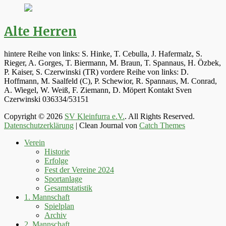
Alte Herren
hintere Reihe von links: S. Hinke, T. Cebulla, J. Hafermalz, S.
Rieger, A. Gorges, T. Biermann, M. Braun, T. Spannaus, H. Özbek,
P. Kaiser, S. Czerwinski (TR) vordere Reihe von links: D.
Hoffmann, M. Saalfeld (C), P. Schewior, R. Spannaus, M. Conrad,
A. Wiegel, W. Weiß, F. Ziemann, D. Möpert Kontakt Sven
Czerwinski 036334/53151
Copyright © 2026
SV Kleinfurra e.V.
. All Rights Reserved.
Datenschutzerklärung
| Clean Journal von
Catch Themes
Hoch
Verein
scrollen
Historie
Erfolge
Fest der Vereine 2024
Sportanlage
Gesamtstatistik
1. Mannschaft
Spielplan
Archiv
2. Mannschaft