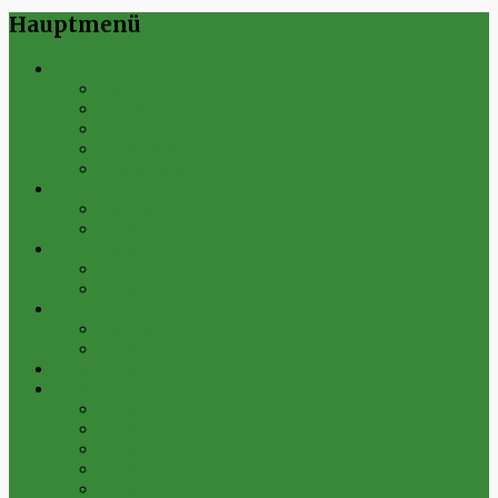
Hauptmenü
Verein
Historie
Erfolge
Fest der Vereine 2024
Sportanlage
Gesamtstatistik
1. Mannschaft
Spielplan
Archiv
2. Mannschaft
Spielplan
Archiv
Alte Herren
Spielplan
Archiv
Futsal-Team Kleinfurra
Bilder
Archiv 2019
Archiv 2018
Archiv 2017
Archiv 2016
Archiv 2015