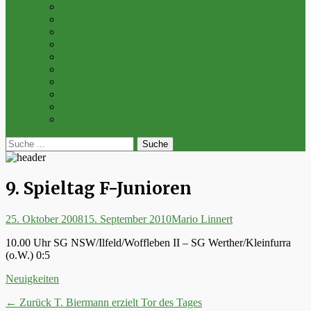
Archiv 2014
Archiv 2013
Archiv 2012
Archiv 2011
Archiv 2010
Archiv 2009
Archiv 2008
Archiv 2007
Archiv 2006
Archiv 2005
bei
Suche
der
nach:
Suche
9. Spieltag F-Junioren
Posted
Autor
25. Oktober 2008
15. September 2010
Mario Linnert
on
10.00 Uhr SG NSW/Ilfeld/Woffleben II – SG Werther/Kleinfurra
(o.W.) 0:5
Kategorien
Neuigkeiten
Beitrags-
Vorheriger
← Zurück
T. Biermann erzielt Tor des Tages