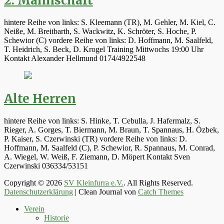
2. Mannschaft
hintere Reihe von links: S. Kleemann (TR), M. Gehler, M. Kiel, C.
Neiße, M. Breitbarth, S. Wackwitz, K. Schröter, S. Hoche, P.
Schewior (C) vordere Reihe von links: D. Hoffmann, M. Saalfeld,
T. Heidrich, S. Beck, D. Krogel Training Mittwochs 19:00 Uhr
Kontakt Alexander Hellmund 0174/4922548
Alte Herren
hintere Reihe von links: S. Hinke, T. Cebulla, J. Hafermalz, S.
Rieger, A. Gorges, T. Biermann, M. Braun, T. Spannaus, H. Özbek,
P. Kaiser, S. Czerwinski (TR) vordere Reihe von links: D.
Hoffmann, M. Saalfeld (C), P. Schewior, R. Spannaus, M. Conrad,
A. Wiegel, W. Weiß, F. Ziemann, D. Möpert Kontakt Sven
Czerwinski 036334/53151
Copyright © 2026
SV Kleinfurra e.V.
. All Rights Reserved.
Datenschutzerklärung
| Clean Journal von
Catch Themes
Hoch
Verein
scrollen
Historie