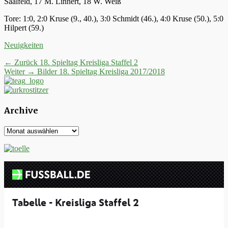
Saalfeld, 17 M. Linnert, 18 W. Weiß
Tore: 1:0, 2:0 Kruse (9., 40.), 3:0 Schmidt (46.), 4:0 Kruse (50.), 5:0
Hilpert (59.)
Kategorien
Neuigkeiten
Beitrags-
Vorheriger
← Zurück
18. Spieltag Kreisliga Staffel 2
Nächster
Beitrag:
Weiter →
Bilder 18. Spieltag Kreisliga 2017/2018
Navigation
Beitrag:
Archive
Archive