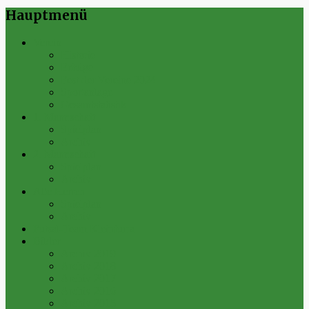
Hauptmenü
Verein
Historie
Erfolge
Fest der Vereine 2024
Sportanlage
Gesamtstatistik
1. Mannschaft
Spielplan
Archiv
2. Mannschaft
Spielplan
Archiv
Alte Herren
Spielplan
Archiv
Futsal-Team Kleinfurra
Bilder
Archiv 2019
Archiv 2018
Archiv 2017
Archiv 2016
Archiv 2015