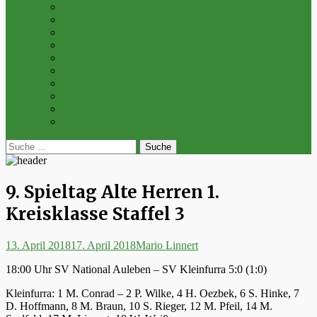
Archiv 2014
Archiv 2013
Archiv 2012
Archiv 2011
Archiv 2010
Archiv 2009
Archiv 2008
Archiv 2007
Archiv 2006
Archiv 2005
bei
Suche
der
nach:
Suche
9. Spieltag Alte Herren 1.
Kreisklasse Staffel 3
Posted
Autor
13. April 2018
17. April 2018
Mario Linnert
on
18:00 Uhr SV National Auleben – SV Kleinfurra 5:0 (1:0)
Kleinfurra: 1 M. Conrad – 2 P. Wilke, 4 H. Oezbek, 6 S. Hinke, 7
D. Hoffmann, 8 M. Braun, 10 S. Rieger, 12 M. Pfeil, 14 M.