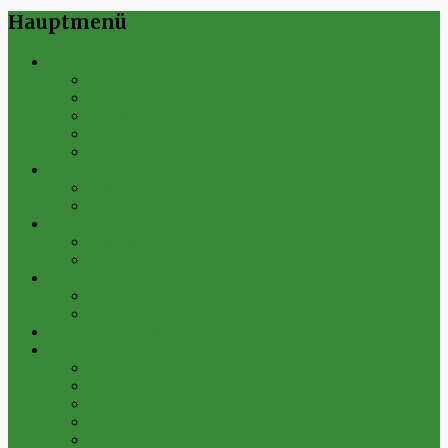
Hauptmenü
Verein
Historie
Erfolge
Fest der Vereine 2024
Sportanlage
Gesamtstatistik
1. Mannschaft
Spielplan
Archiv
2. Mannschaft
Spielplan
Archiv
Alte Herren
Spielplan
Archiv
Futsal-Team Kleinfurra
Bilder
Archiv 2019
Archiv 2018
Archiv 2017
Archiv 2016
Archiv 2015