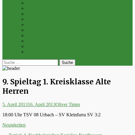
Archiv 2014
Archiv 2013
Archiv 2012
Archiv 2011
Archiv 2010
Archiv 2009
Archiv 2008
Archiv 2007
Archiv 2006
Archiv 2005
bei
Suche
der
nach:
Suche
9. Spieltag 1. Kreisklasse Alte
Herren
Posted
Autor
5. April 2013
16. April 2013
Oliver Timm
on
18:00 Uhr TSV 08 Urbach – SV Kleinfurra SV 3:2
Kategorien
Neuigkeiten
Vorheriger