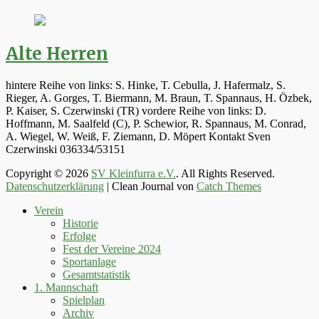
Alte Herren
hintere Reihe von links: S. Hinke, T. Cebulla, J. Hafermalz, S.
Rieger, A. Gorges, T. Biermann, M. Braun, T. Spannaus, H. Özbek,
P. Kaiser, S. Czerwinski (TR) vordere Reihe von links: D.
Hoffmann, M. Saalfeld (C), P. Schewior, R. Spannaus, M. Conrad,
A. Wiegel, W. Weiß, F. Ziemann, D. Möpert Kontakt Sven
Czerwinski 036334/53151
Copyright © 2026
SV Kleinfurra e.V.
. All Rights Reserved.
Datenschutzerklärung
| Clean Journal von
Catch Themes
Hoch
Verein
scrollen
Historie
Erfolge
Fest der Vereine 2024
Sportanlage
Gesamtstatistik
1. Mannschaft
Spielplan
Archiv