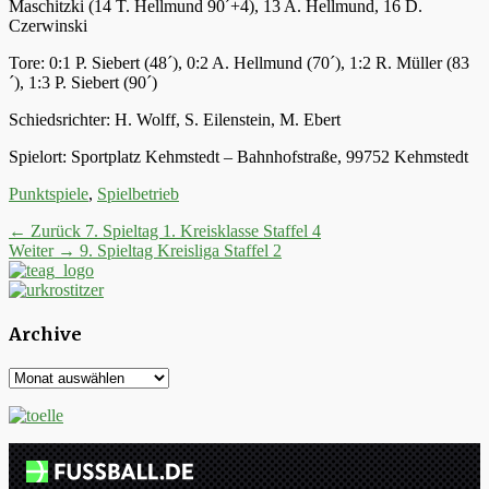
Maschitzki (14 T. Hellmund 90´+4), 13 A. Hellmund, 16 D.
Czerwinski
Tore: 0:1 P. Siebert (48´), 0:2 A. Hellmund (70´), 1:2 R. Müller (83
´), 1:3 P. Siebert (90´)
Schiedsrichter: H. Wolff, S. Eilenstein, M. Ebert
Spielort: Sportplatz Kehmstedt – Bahnhofstraße, 99752 Kehmstedt
Kategorien
Punktspiele
,
Spielbetrieb
Beitrags-
Vorheriger
← Zurück
7. Spieltag 1. Kreisklasse Staffel 4
Nächster
Beitrag:
Weiter →
9. Spieltag Kreisliga Staffel 2
Navigation
Beitrag:
Archive
Archive