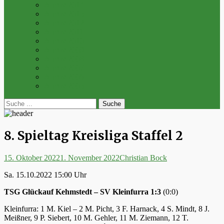
Archiv 2014
Archiv 2013
Archiv 2012
Archiv 2011
Archiv 2010
Archiv 2009
Archiv 2008
Archiv 2007
Archiv 2006
Archiv 2005
bei
Suche
der
nach:
Suche
8. Spieltag Kreisliga Staffel 2
Posted
Autor
15. Oktober 2022
1. November 2022
Christian Bock
on
Sa. 15.10.2022 15:00 Uhr
TSG Glückauf Kehmstedt – SV Kleinfurra 1:3
(0:0)
Kleinfurra: 1 M. Kiel – 2 M. Picht, 3 F. Harnack, 4 S. Mindt, 8 J.
Meißner, 9 P. Siebert, 10 M. Gehler, 11 M. Ziemann, 12 T.