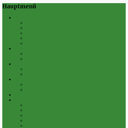
Hauptmenü
Verein
Historie
Erfolge
Fest der Vereine 2024
Sportanlage
Gesamtstatistik
1. Mannschaft
Spielplan
Archiv
2. Mannschaft
Spielplan
Archiv
Alte Herren
Spielplan
Archiv
Futsal-Team Kleinfurra
Bilder
Archiv 2019
Archiv 2018
Archiv 2017
Archiv 2016
Archiv 2015