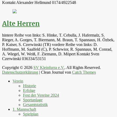
Kontakt Alexander Hellmund 0174/4922548
Alte Herren
hintere Reihe von links: S. Hinke, T. Cebulla, J. Hafermalz, S.
Rieger, A. Gorges, T. Biermann, M. Braun, T. Spannaus, H. Özbek,
P. Kaiser, S. Czerwinski (TR) vordere Reihe von links: D.
Hoffmann, M. Saalfeld (C), P. Schewior, R. Spannaus, M. Conrad,
A. Wiegel, W. Weiß, F. Ziemann, D. Möpert Kontakt Sven
Czerwinski 036334/53151
Copyright © 2026
SV Kleinfurra e.V.
. All Rights Reserved.
Datenschutzerklärung
| Clean Journal von
Catch Themes
Hoch
Verein
scrollen
Historie
Erfolge
Fest der Vereine 2024
Sportanlage
Gesamtstatistik
1. Mannschaft
Spielplan