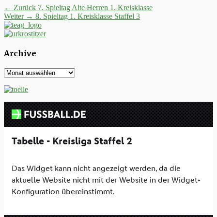
Beitrags-
Vorheriger
← Zurück
7. Spieltag Alte Herren 1. Kreisklasse
Nächster
Beitrag:
Weiter →
8. Spieltag 1. Kreisklasse Staffel 3
Navigation
Beitrag:
Archive
Archive