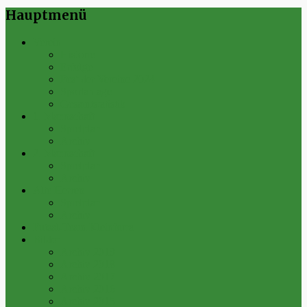
Hauptmenü
Verein
Historie
Erfolge
Fest der Vereine 2024
Sportanlage
Gesamtstatistik
1. Mannschaft
Spielplan
Archiv
2. Mannschaft
Spielplan
Archiv
Alte Herren
Spielplan
Archiv
Futsal-Team Kleinfurra
Bilder
Archiv 2019
Archiv 2018
Archiv 2017
Archiv 2016
Archiv 2015