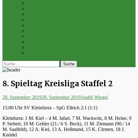
Archiv 2014
Archiv 2013
Archiv 2012
Archiv 2011
Archiv 2010
Archiv 2009
Archiv 2008
Archiv 2007
Archiv 2006
Archiv 2005
bei
Suche
der
nach:
Suche
8. Spieltag Kreisliga Staffel 2
Posted
Autor
28. September 2019
29. September 2019
André Wiegel
on
15:00 Uhr SV Kleinfurra – SpG Ellrich 2:1 (1:1)
Kleinfurra: 1 M. Kiel – 4 M. Jafari, 7 M. Wackwitz, 8 M. Heine, 9
P. Siebert, 10 M. Gehler (21./ 6 S. Beck), 11 M. Ziemann (90./ 14
M. Saalfeld), 12 A. Kiel, 13 A. Hellmund, 15 K. Clemen, 18 J.
Knödel