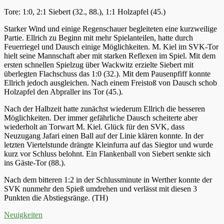
Tore: 1:0, 2:1 Siebert (32., 88.), 1:1 Holzapfel (45.)
Starker Wind und einige Regenschauer begleiteten eine kurzweilige
Partie. Ellrich zu Beginn mit mehr Spielanteilen, hatte durch
Feuerriegel und Dausch einige Möglichkeiten. M. Kiel im SVK-Tor
hielt seine Mannschaft aber mit starken Reflexen im Spiel. Mit dem
ersten schnellen Spielzug über Wackwitz erzielte Siebert mit
überlegten Flachschuss das 1:0 (32.). Mit dem Pausenpfiff konnte
Ellrich jedoch ausgleichen. Nach einem Freistoß von Dausch schob
Holzapfel den Abpraller ins Tor (45.).
Nach der Halbzeit hatte zunächst wiederum Ellrich die besseren
Möglichkeiten. Der immer gefährliche Dausch scheiterte aber
wiederholt an Torwart M. Kiel. Glück für den SVK, dass
Neuzugang Jafari einen Ball auf der Linie klären konnte. In der
letzten Viertelstunde drängte Kleinfurra auf das Siegtor und wurde
kurz vor Schluss belohnt. Ein Flankenball von Siebert senkte sich
ins Gäste-Tor (88.).
Nach dem bitteren 1:2 in der Schlussminute in Werther konnte der
SVK nunmehr den Spieß umdrehen und verlässt mit diesen 3
Punkten die Abstiegsränge. (TH)
Kategorien
Neuigkeiten