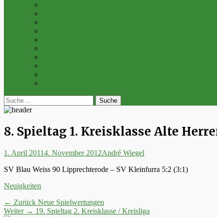
Archiv 2014
Archiv 2013
Archiv 2012
Archiv 2011
Archiv 2010
Archiv 2009
Archiv 2008
Archiv 2007
Archiv 2006
Archiv 2005
bei
Suche
der
nach:
Suche
8. Spieltag 1. Kreisklasse Alte Herr
Posted
Autor
1. April 2011
4. November 2012
André Wiegel
on
SV Blau Weiss 90 Lipprechterode – SV Kleinfurra 5:2 (3:1)
Kategorien
Neuigkeiten
Beitrags-
Vorheriger
← Zurück
Neue Spielwertungen
Nächster
Beitrag:
Weiter →
19. Spieltag 2. Kreisklasse / Kreisliga