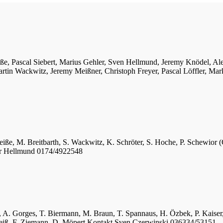
iße, Pascal Siebert, Marius Gehler, Sven Hellmund, Jeremy Knödel, A
tin Wackwitz, Jeremy Meißner, Christoph Freyer, Pascal Löffler, Mar
eiße, M. Breitbarth, S. Wackwitz, K. Schröter, S. Hoche, P. Schewior (
er Hellmund 0174/4922548
ger, A. Gorges, T. Biermann, M. Braun, T. Spannaus, H. Özbek, P. Kais
 Weiß, F. Ziemann, D. Möpert Kontakt Sven Czerwinski 036334/53151