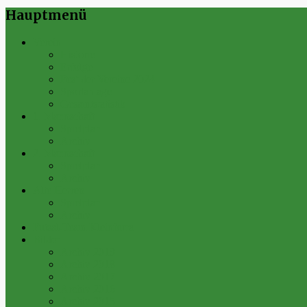
Hauptmenü
Verein
Historie
Erfolge
Fest der Vereine 2024
Sportanlage
Gesamtstatistik
1. Mannschaft
Spielplan
Archiv
2. Mannschaft
Spielplan
Archiv
Alte Herren
Spielplan
Archiv
Futsal-Team Kleinfurra
Bilder
Archiv 2019
Archiv 2018
Archiv 2017
Archiv 2016
Archiv 2015