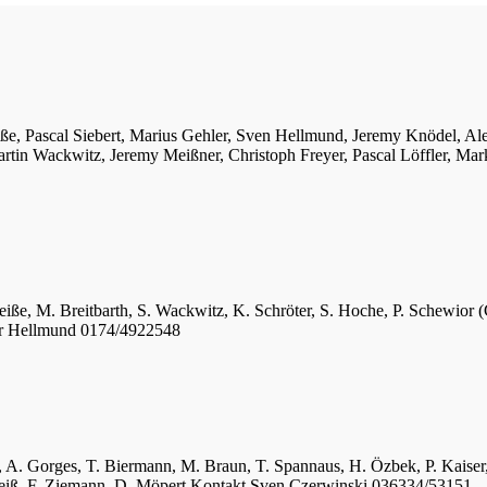
iße, Pascal Siebert, Marius Gehler, Sven Hellmund, Jeremy Knödel, A
tin Wackwitz, Jeremy Meißner, Christoph Freyer, Pascal Löffler, Mar
eiße, M. Breitbarth, S. Wackwitz, K. Schröter, S. Hoche, P. Schewior (
er Hellmund 0174/4922548
ger, A. Gorges, T. Biermann, M. Braun, T. Spannaus, H. Özbek, P. Kais
 Weiß, F. Ziemann, D. Möpert Kontakt Sven Czerwinski 036334/53151