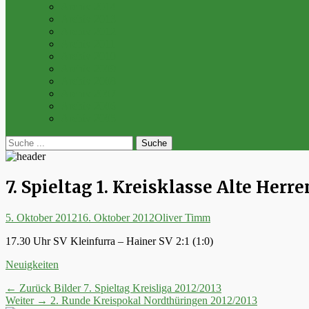
Archiv 2014
Archiv 2013
Archiv 2012
Archiv 2011
Archiv 2010
Archiv 2009
Archiv 2008
Archiv 2007
Archiv 2006
Archiv 2005
bei
Suche
der
nach:
Suche
7. Spieltag 1. Kreisklasse Alte Herre
Posted
Autor
5. Oktober 2012
16. Oktober 2012
Oliver Timm
on
17.30 Uhr SV Kleinfurra – Hainer SV 2:1 (1:0)
Kategorien
Neuigkeiten
Beitrags-
Vorheriger
← Zurück
Bilder 7. Spieltag Kreisliga 2012/2013
Nächster
Beitrag:
Weiter →
2. Runde Kreispokal Nordthüringen 2012/2013