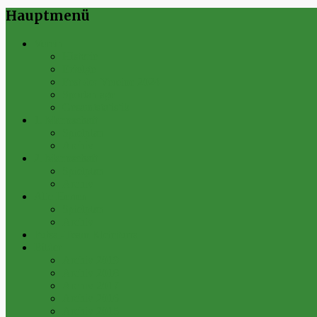
Hauptmenü
Verein
Historie
Erfolge
Fest der Vereine 2024
Sportanlage
Gesamtstatistik
1. Mannschaft
Spielplan
Archiv
2. Mannschaft
Spielplan
Archiv
Alte Herren
Spielplan
Archiv
Futsal-Team Kleinfurra
Bilder
Archiv 2019
Archiv 2018
Archiv 2017
Archiv 2016
Archiv 2015