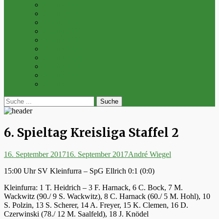
Archiv 2014
Archiv 2013
Archiv 2012
Archiv 2011
Archiv 2010
Archiv 2009
Archiv 2008
Archiv 2007
Archiv 2006
Archiv 2005
bei
Suche
der
nach:
Suche
6. Spieltag Kreisliga Staffel 2
Posted
Autor
16. September 2017
16. September 2017
André Wiegel
on
15:00 Uhr SV Kleinfurra – SpG Ellrich 0:1 (0:0)
Kleinfurra: 1 T. Heidrich – 3 F. Harnack, 6 C. Bock, 7 M.
Wackwitz (90./ 9 S. Wackwitz), 8 C. Harnack (60./ 5 M. Hohl), 10
S. Polzin, 13 S. Scherer, 14 A. Freyer, 15 K. Clemen, 16 D.
Czerwinski (78./ 12 M. Saalfeld), 18 J. Knödel