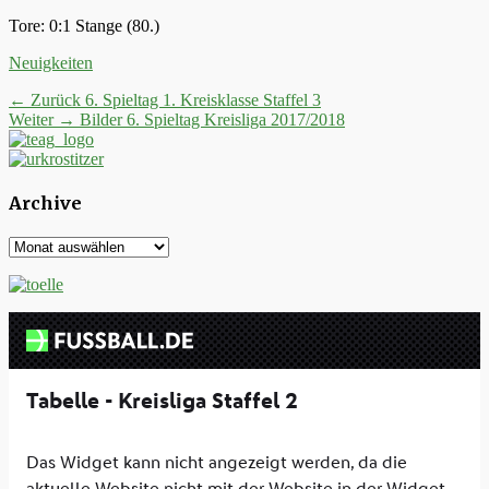
Tore: 0:1 Stange (80.)
Kategorien
Neuigkeiten
Beitrags-
Vorheriger
← Zurück
6. Spieltag 1. Kreisklasse Staffel 3
Nächster
Beitrag:
Weiter →
Bilder 6. Spieltag Kreisliga 2017/2018
Navigation
Beitrag:
Archive
Archive