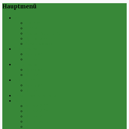
Hauptmenü
Verein
Historie
Erfolge
Fest der Vereine 2024
Sportanlage
Gesamtstatistik
1. Mannschaft
Spielplan
Archiv
2. Mannschaft
Spielplan
Archiv
Alte Herren
Spielplan
Archiv
Futsal-Team Kleinfurra
Bilder
Archiv 2019
Archiv 2018
Archiv 2017
Archiv 2016
Archiv 2015