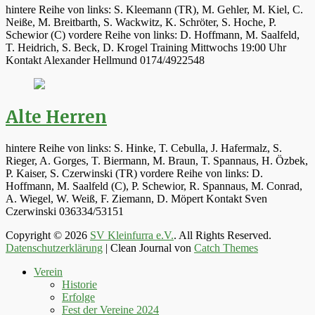
hintere Reihe von links: S. Kleemann (TR), M. Gehler, M. Kiel, C.
Neiße, M. Breitbarth, S. Wackwitz, K. Schröter, S. Hoche, P.
Schewior (C) vordere Reihe von links: D. Hoffmann, M. Saalfeld,
T. Heidrich, S. Beck, D. Krogel Training Mittwochs 19:00 Uhr
Kontakt Alexander Hellmund 0174/4922548
Alte Herren
hintere Reihe von links: S. Hinke, T. Cebulla, J. Hafermalz, S.
Rieger, A. Gorges, T. Biermann, M. Braun, T. Spannaus, H. Özbek,
P. Kaiser, S. Czerwinski (TR) vordere Reihe von links: D.
Hoffmann, M. Saalfeld (C), P. Schewior, R. Spannaus, M. Conrad,
A. Wiegel, W. Weiß, F. Ziemann, D. Möpert Kontakt Sven
Czerwinski 036334/53151
Copyright © 2026
SV Kleinfurra e.V.
. All Rights Reserved.
Datenschutzerklärung
| Clean Journal von
Catch Themes
Hoch
Verein
scrollen
Historie
Erfolge
Fest der Vereine 2024