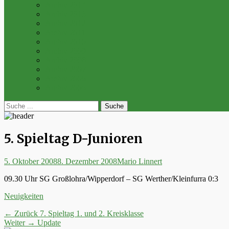
Archiv 2014
Archiv 2013
Archiv 2012
Archiv 2011
Archiv 2010
Archiv 2009
Archiv 2008
Archiv 2007
Archiv 2006
Archiv 2005
bei
Suche
der
nach:
Suche
5. Spieltag D-Junioren
Posted
Autor
5. Oktober 2008
8. Dezember 2008
Mario Linnert
on
09.30 Uhr SG Großlohra/Wipperdorf – SG Werther/Kleinfurra 0:3
Kategorien
Neuigkeiten
Beitrags-
Vorheriger
← Zurück
7. Spieltag 1. und 2. Kreisklasse
Nächster
Beitrag:
Weiter →
Update