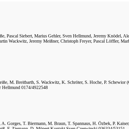
iße, Pascal Siebert, Marius Gehler, Sven Hellmund, Jeremy Knödel, A
tin Wackwitz, Jeremy Meißner, Christoph Freyer, Pascal Löffler, Mar
eiße, M. Breitbarth, S. Wackwitz, K. Schröter, S. Hoche, P. Schewior (
er Hellmund 0174/4922548
ger, A. Gorges, T. Biermann, M. Braun, T. Spannaus, H. Özbek, P. Kais
 Weiß, F. Ziemann, D. Möpert Kontakt Sven Czerwinski 036334/53151