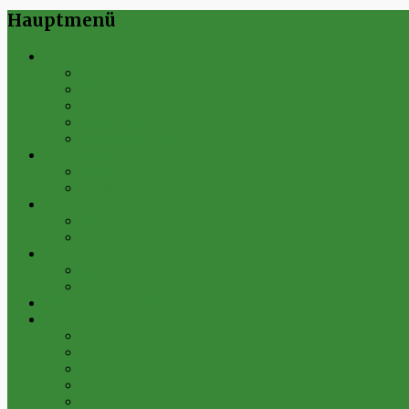
Hauptmenü
Verein
Historie
Erfolge
Fest der Vereine 2024
Sportanlage
Gesamtstatistik
1. Mannschaft
Spielplan
Archiv
2. Mannschaft
Spielplan
Archiv
Alte Herren
Spielplan
Archiv
Futsal-Team Kleinfurra
Bilder
Archiv 2019
Archiv 2018
Archiv 2017
Archiv 2016
Archiv 2015