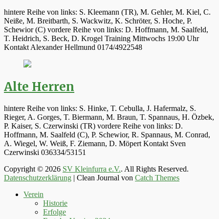
hintere Reihe von links: S. Kleemann (TR), M. Gehler, M. Kiel, C.
Neiße, M. Breitbarth, S. Wackwitz, K. Schröter, S. Hoche, P.
Schewior (C) vordere Reihe von links: D. Hoffmann, M. Saalfeld,
T. Heidrich, S. Beck, D. Krogel Training Mittwochs 19:00 Uhr
Kontakt Alexander Hellmund 0174/4922548
Alte Herren
hintere Reihe von links: S. Hinke, T. Cebulla, J. Hafermalz, S.
Rieger, A. Gorges, T. Biermann, M. Braun, T. Spannaus, H. Özbek,
P. Kaiser, S. Czerwinski (TR) vordere Reihe von links: D.
Hoffmann, M. Saalfeld (C), P. Schewior, R. Spannaus, M. Conrad,
A. Wiegel, W. Weiß, F. Ziemann, D. Möpert Kontakt Sven
Czerwinski 036334/53151
Copyright © 2026
SV Kleinfurra e.V.
. All Rights Reserved.
Datenschutzerklärung
| Clean Journal von
Catch Themes
Hoch
Verein
scrollen
Historie
Erfolge