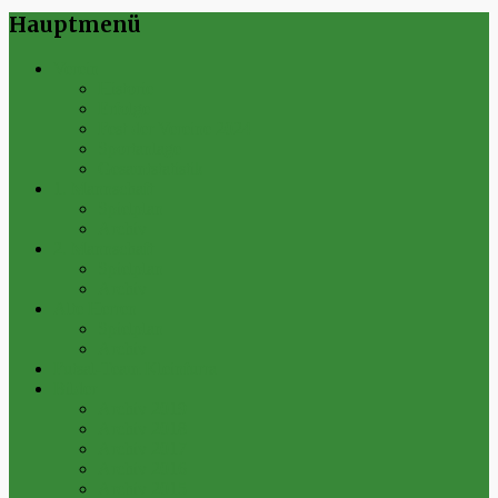
Hauptmenü
Verein
Historie
Erfolge
Fest der Vereine 2024
Sportanlage
Gesamtstatistik
1. Mannschaft
Spielplan
Archiv
2. Mannschaft
Spielplan
Archiv
Alte Herren
Spielplan
Archiv
Futsal-Team Kleinfurra
Bilder
Archiv 2019
Archiv 2018
Archiv 2017
Archiv 2016
Archiv 2015