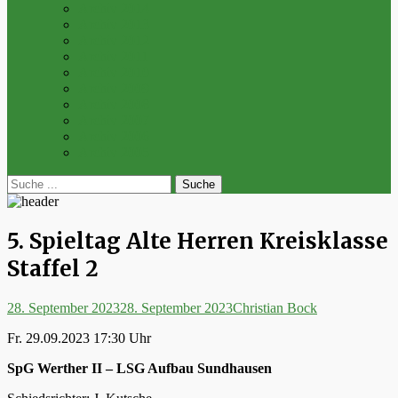
Archiv 2014
Archiv 2013
Archiv 2012
Archiv 2011
Archiv 2010
Archiv 2009
Archiv 2008
Archiv 2007
Archiv 2006
Archiv 2005
bei
Suche
der
nach:
Suche
5. Spieltag Alte Herren Kreisklasse
Staffel 2
Posted
Autor
28. September 2023
28. September 2023
Christian Bock
on
Fr. 29.09.2023 17:30 Uhr
SpG Werther II – LSG Aufbau Sundhausen