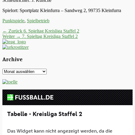
Schiedsrichter: J. Kutsche
Spielort: Sportplatz Kleinfurra – Sandweg 2, 99735 Kleinfurra
Kategorien
Punktspiele
,
Spielbetrieb
Beitrags-
Vorheriger
← Zurück
6. Spieltag Kreisliga Staffel 2
Nächster
Beitrag:
Weiter →
7. Spieltag Kreisliga Staffel 2
Navigation
Beitrag:
Archive
Archive