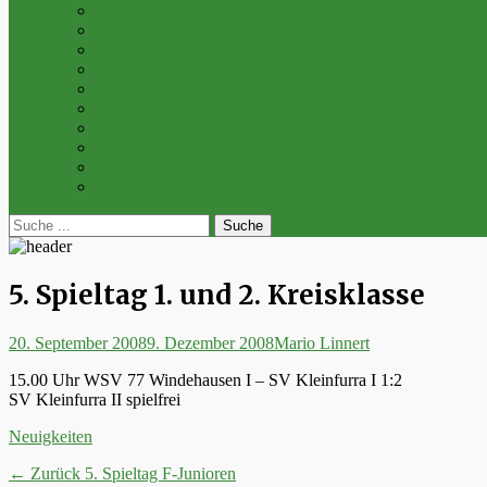
Archiv 2014
Archiv 2013
Archiv 2012
Archiv 2011
Archiv 2010
Archiv 2009
Archiv 2008
Archiv 2007
Archiv 2006
Archiv 2005
bei
Suche
der
nach:
Suche
5. Spieltag 1. und 2. Kreisklasse
Posted
Autor
20. September 2008
9. Dezember 2008
Mario Linnert
on
15.00 Uhr WSV 77 Windehausen I – SV Kleinfurra I 1:2
SV Kleinfurra II spielfrei
Kategorien
Neuigkeiten
Beitrags-
Vorheriger
← Zurück
5. Spieltag F-Junioren