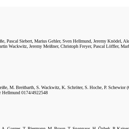
iße, Pascal Siebert, Marius Gehler, Sven Hellmund, Jeremy Knödel, A
tin Wackwitz, Jeremy Meißner, Christoph Freyer, Pascal Löffler, Mar
eiße, M. Breitbarth, S. Wackwitz, K. Schröter, S. Hoche, P. Schewior (
er Hellmund 0174/4922548
ger, A. Gorges, T. Biermann, M. Braun, T. Spannaus, H. Özbek, P. Kais