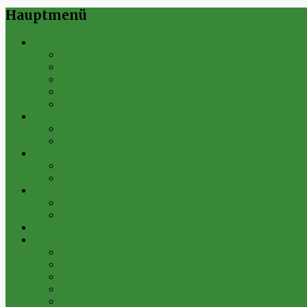
Hauptmenü
Verein
Historie
Erfolge
Fest der Vereine 2024
Sportanlage
Gesamtstatistik
1. Mannschaft
Spielplan
Archiv
2. Mannschaft
Spielplan
Archiv
Alte Herren
Spielplan
Archiv
Futsal-Team Kleinfurra
Bilder
Archiv 2019
Archiv 2018
Archiv 2017
Archiv 2016
Archiv 2015