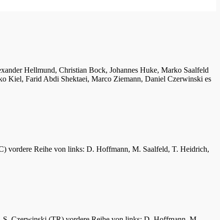
lexander Hellmund, Christian Bock, Johannes Huke, Marko Saalfeld
ko Kiel, Farid Abdi Shektaei, Marco Ziemann, Daniel Czerwinski es
C) vordere Reihe von links: D. Hoffmann, M. Saalfeld, T. Heidrich,
er, S. Czerwinski (TR) vordere Reihe von links: D. Hoffmann, M.