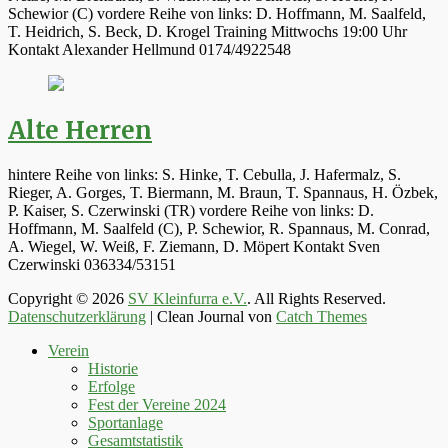
Schewior (C) vordere Reihe von links: D. Hoffmann, M. Saalfeld,
T. Heidrich, S. Beck, D. Krogel Training Mittwochs 19:00 Uhr
Kontakt Alexander Hellmund 0174/4922548
Alte Herren
hintere Reihe von links: S. Hinke, T. Cebulla, J. Hafermalz, S.
Rieger, A. Gorges, T. Biermann, M. Braun, T. Spannaus, H. Özbek,
P. Kaiser, S. Czerwinski (TR) vordere Reihe von links: D.
Hoffmann, M. Saalfeld (C), P. Schewior, R. Spannaus, M. Conrad,
A. Wiegel, W. Weiß, F. Ziemann, D. Möpert Kontakt Sven
Czerwinski 036334/53151
Copyright © 2026
SV Kleinfurra e.V.
. All Rights Reserved.
Datenschutzerklärung
| Clean Journal von
Catch Themes
Hoch
Verein
scrollen
Historie
Erfolge
Fest der Vereine 2024
Sportanlage
Gesamtstatistik