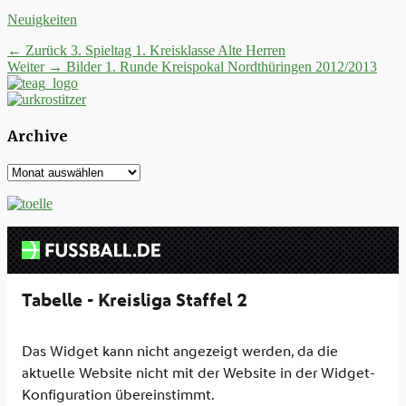
Kategorien
Neuigkeiten
Beitrags-
Vorheriger
← Zurück
3. Spieltag 1. Kreisklasse Alte Herren
Nächster
Beitrag:
Weiter →
Bilder 1. Runde Kreispokal Nordthüringen 2012/2013
Navigation
Beitrag:
Archive
Archive