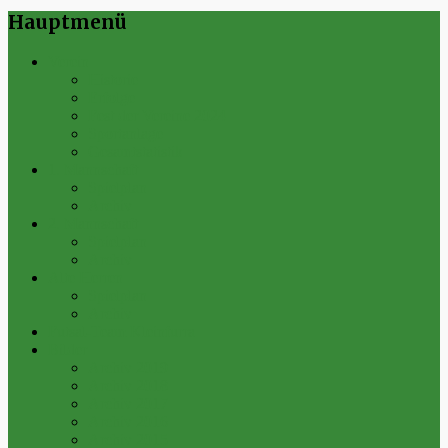
Hauptmenü
Verein
Historie
Erfolge
Fest der Vereine 2024
Sportanlage
Gesamtstatistik
1. Mannschaft
Spielplan
Archiv
2. Mannschaft
Spielplan
Archiv
Alte Herren
Spielplan
Archiv
Futsal-Team Kleinfurra
Bilder
Archiv 2019
Archiv 2018
Archiv 2017
Archiv 2016
Archiv 2015