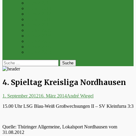
Archiv 2014
Archiv 2013
Archiv 2012
Archiv 2011
Archiv 2010
Archiv 2009
Archiv 2008
Archiv 2007
Archiv 2006
Archiv 2005
bei
Suche
der
nach:
Suche
4. Spieltag Kreisliga Nordhausen
Posted
Autor
1. September 2012
16. März 2014
André Wiegel
on
15.00 Uhr LSG Blau-Weiß Großwechsungen II – SV Kleinfurra 3:3
Quelle: Thüringer Allgemeine, Lokalsport Nordhausen vom
31.08.2012