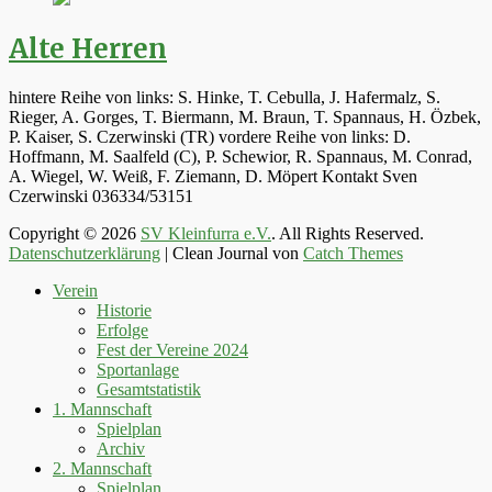
Alte Herren
hintere Reihe von links: S. Hinke, T. Cebulla, J. Hafermalz, S.
Rieger, A. Gorges, T. Biermann, M. Braun, T. Spannaus, H. Özbek,
P. Kaiser, S. Czerwinski (TR) vordere Reihe von links: D.
Hoffmann, M. Saalfeld (C), P. Schewior, R. Spannaus, M. Conrad,
A. Wiegel, W. Weiß, F. Ziemann, D. Möpert Kontakt Sven
Czerwinski 036334/53151
Copyright © 2026
SV Kleinfurra e.V.
. All Rights Reserved.
Datenschutzerklärung
| Clean Journal von
Catch Themes
Hoch
Verein
scrollen
Historie
Erfolge
Fest der Vereine 2024
Sportanlage
Gesamtstatistik
1. Mannschaft
Spielplan
Archiv
2. Mannschaft
Spielplan