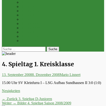
Archiv 2014
Archiv 2013
Archiv 2012
Archiv 2011
Archiv 2010
Archiv 2009
Archiv 2008
Archiv 2007
Archiv 2006
Archiv 2005
bei
Suche
der
nach:
Suche
4. Spieltag 1. Kreisklasse
Posted
Autor
13. September 2008
8. Dezember 2008
Mario Linnert
on
15.00 Uhr SV Kleinfurra I – LSG Aufbau Sundhausen II 3:0 (1:0)
Kategorien
Neuigkeiten
Beitrags-
Vorheriger
← Zurück
3. Spieltag D-Junioren
Nächster
Beitrag:
Weiter →
Bilder 4. Spieltag Saison 2008/2009