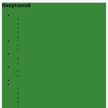
Hauptmenü
Verein
Historie
Erfolge
Fest der Vereine 2024
Sportanlage
Gesamtstatistik
1. Mannschaft
Spielplan
Archiv
2. Mannschaft
Spielplan
Archiv
Alte Herren
Spielplan
Archiv
Futsal-Team Kleinfurra
Bilder
Archiv 2019
Archiv 2018
Archiv 2017
Archiv 2016
Archiv 2015