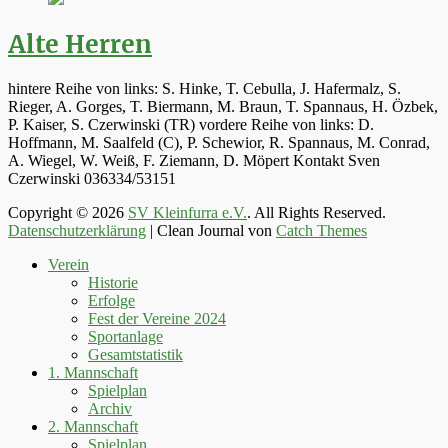
Alte Herren
hintere Reihe von links: S. Hinke, T. Cebulla, J. Hafermalz, S.
Rieger, A. Gorges, T. Biermann, M. Braun, T. Spannaus, H. Özbek,
P. Kaiser, S. Czerwinski (TR) vordere Reihe von links: D.
Hoffmann, M. Saalfeld (C), P. Schewior, R. Spannaus, M. Conrad,
A. Wiegel, W. Weiß, F. Ziemann, D. Möpert Kontakt Sven
Czerwinski 036334/53151
Copyright © 2026
SV Kleinfurra e.V.
. All Rights Reserved.
Datenschutzerklärung
| Clean Journal von
Catch Themes
Hoch
Verein
scrollen
Historie
Erfolge
Fest der Vereine 2024
Sportanlage
Gesamtstatistik
1. Mannschaft
Spielplan
Archiv
2. Mannschaft
Spielplan