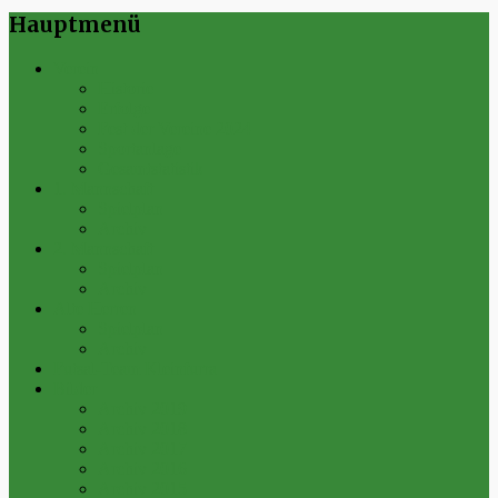
Hauptmenü
Verein
Historie
Erfolge
Fest der Vereine 2024
Sportanlage
Gesamtstatistik
1. Mannschaft
Spielplan
Archiv
2. Mannschaft
Spielplan
Archiv
Alte Herren
Spielplan
Archiv
Futsal-Team Kleinfurra
Bilder
Archiv 2019
Archiv 2018
Archiv 2017
Archiv 2016
Archiv 2015