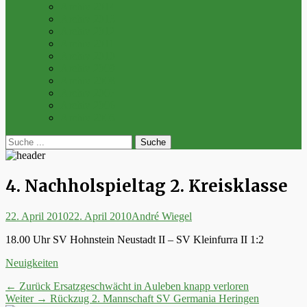
Archiv 2014
Archiv 2013
Archiv 2012
Archiv 2011
Archiv 2010
Archiv 2009
Archiv 2008
Archiv 2007
Archiv 2006
Archiv 2005
bei
Suche
der
nach:
Suche
4. Nachholspieltag 2. Kreisklasse
Posted
Autor
22. April 2010
22. April 2010
André Wiegel
on
18.00 Uhr SV Hohnstein Neustadt II – SV Kleinfurra II 1:2
Kategorien
Neuigkeiten
Beitrags-
Vorheriger
← Zurück
Ersatzgeschwächt in Auleben knapp verloren
Nächster
Beitrag:
Weiter →
Rückzug 2. Mannschaft SV Germania Heringen