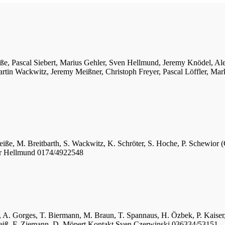
iße, Pascal Siebert, Marius Gehler, Sven Hellmund, Jeremy Knödel, A
tin Wackwitz, Jeremy Meißner, Christoph Freyer, Pascal Löffler, Mar
eiße, M. Breitbarth, S. Wackwitz, K. Schröter, S. Hoche, P. Schewior (
er Hellmund 0174/4922548
ger, A. Gorges, T. Biermann, M. Braun, T. Spannaus, H. Özbek, P. Kais
 Weiß, F. Ziemann, D. Möpert Kontakt Sven Czerwinski 036334/53151