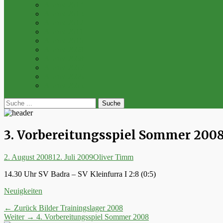
Archiv 2014
Archiv 2013
Archiv 2012
Archiv 2011
Archiv 2010
Archiv 2009
Archiv 2008
Archiv 2007
Archiv 2006
Archiv 2005
bei
Suche
der
nach:
Suche
3. Vorbereitungsspiel Sommer 200
Posted
Autor
2. August 2008
12. Juli 2009
Oliver Timm
on
14.30 Uhr SV Badra – SV Kleinfurra I 2:8 (0:5)
Kategorien
Neuigkeiten
Beitrags-
Vorheriger
← Zurück
Bilder Trainingslager 2008
Nächster
Beitrag:
Weiter →
4. Vorbereitungsspiel Sommer 2008