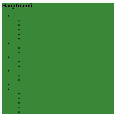
Hauptmenü
Verein
Historie
Erfolge
Fest der Vereine 2024
Sportanlage
Gesamtstatistik
1. Mannschaft
Spielplan
Archiv
2. Mannschaft
Spielplan
Archiv
Alte Herren
Spielplan
Archiv
Futsal-Team Kleinfurra
Bilder
Archiv 2019
Archiv 2018
Archiv 2017
Archiv 2016
Archiv 2015