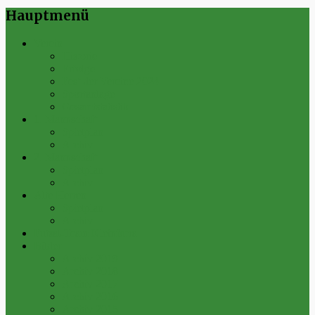
Hauptmenü
Verein
Historie
Erfolge
Fest der Vereine 2024
Sportanlage
Gesamtstatistik
1. Mannschaft
Spielplan
Archiv
2. Mannschaft
Spielplan
Archiv
Alte Herren
Spielplan
Archiv
Futsal-Team Kleinfurra
Bilder
Archiv 2019
Archiv 2018
Archiv 2017
Archiv 2016
Archiv 2015