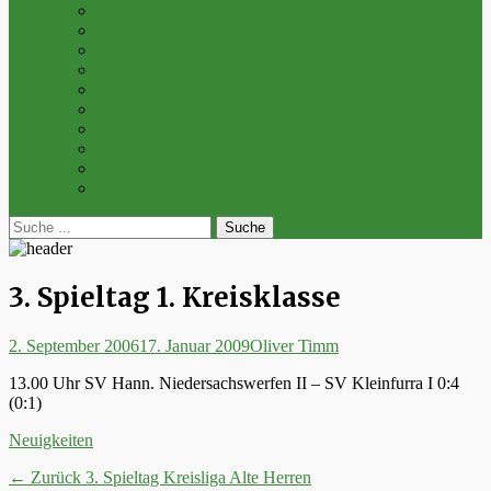
Archiv 2014
Archiv 2013
Archiv 2012
Archiv 2011
Archiv 2010
Archiv 2009
Archiv 2008
Archiv 2007
Archiv 2006
Archiv 2005
bei
Suche
der
nach:
Suche
3. Spieltag 1. Kreisklasse
Posted
Autor
2. September 2006
17. Januar 2009
Oliver Timm
on
13.00 Uhr SV Hann. Niedersachswerfen II – SV Kleinfurra I 0:4
(0:1)
Kategorien
Neuigkeiten
Beitrags-
Vorheriger
← Zurück
3. Spieltag Kreisliga Alte Herren