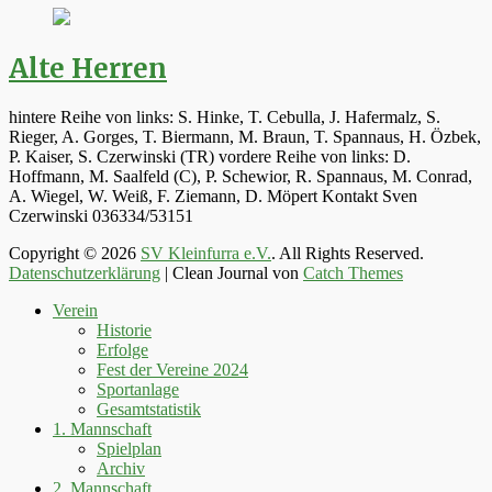
Alte Herren
hintere Reihe von links: S. Hinke, T. Cebulla, J. Hafermalz, S.
Rieger, A. Gorges, T. Biermann, M. Braun, T. Spannaus, H. Özbek,
P. Kaiser, S. Czerwinski (TR) vordere Reihe von links: D.
Hoffmann, M. Saalfeld (C), P. Schewior, R. Spannaus, M. Conrad,
A. Wiegel, W. Weiß, F. Ziemann, D. Möpert Kontakt Sven
Czerwinski 036334/53151
Copyright © 2026
SV Kleinfurra e.V.
. All Rights Reserved.
Datenschutzerklärung
| Clean Journal von
Catch Themes
Hoch
Verein
scrollen
Historie
Erfolge
Fest der Vereine 2024
Sportanlage
Gesamtstatistik
1. Mannschaft
Spielplan
Archiv
2. Mannschaft