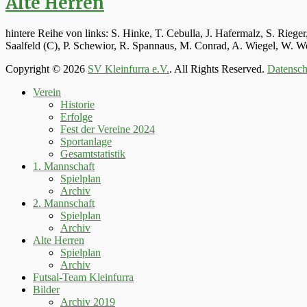
Alte Herren
hintere Reihe von links: S. Hinke, T. Cebulla, J. Hafermalz, S. Rie
Saalfeld (C), P. Schewior, R. Spannaus, M. Conrad, A. Wiegel, W.
Copyright © 2026
SV Kleinfurra e.V.
. All Rights Reserved.
Datensch
Hoch
Verein
scrollen
Historie
Erfolge
Fest der Vereine 2024
Sportanlage
Gesamtstatistik
1. Mannschaft
Spielplan
Archiv
2. Mannschaft
Spielplan
Archiv
Alte Herren
Spielplan
Archiv
Futsal-Team Kleinfurra
Bilder
Archiv 2019