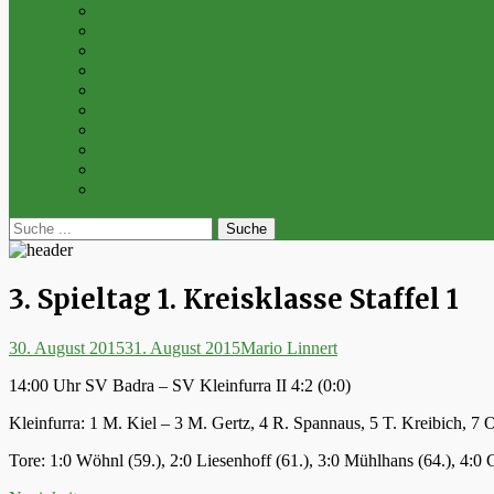
Archiv 2014
Archiv 2013
Archiv 2012
Archiv 2011
Archiv 2010
Archiv 2009
Archiv 2008
Archiv 2007
Archiv 2006
Archiv 2005
bei
Suche
der
nach:
Suche
3. Spieltag 1. Kreisklasse Staffel 1
Posted
Autor
30. August 2015
31. August 2015
Mario Linnert
on
14:00 Uhr SV Badra – SV Kleinfurra II 4:2 (0:0)
Kleinfurra: 1 M. Kiel – 3 M. Gertz, 4 R. Spannaus, 5 T. Kreibich, 7 O
Tore: 1:0 Wöhnl (59.), 2:0 Liesenhoff (61.), 3:0 Mühlhans (64.), 4:0 G