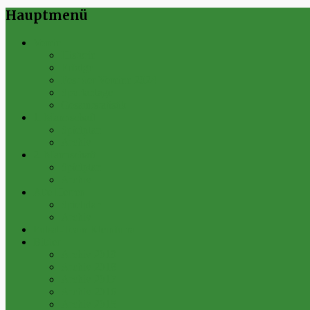
Hauptmenü
Verein
Historie
Erfolge
Fest der Vereine 2024
Sportanlage
Gesamtstatistik
1. Mannschaft
Spielplan
Archiv
2. Mannschaft
Spielplan
Archiv
Alte Herren
Spielplan
Archiv
Futsal-Team Kleinfurra
Bilder
Archiv 2019
Archiv 2018
Archiv 2017
Archiv 2016
Archiv 2015