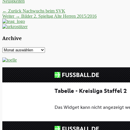
Kategorien
Neuigkeiten
Beitrags-
Vorheriger
← Zurück
Nachwuchs beim SVK
Nächster
Beitrag:
Weiter →
Bilder 2. Spieltag Alte Herren 2015/2016
Navigation
Beitrag:
Archive
Archive