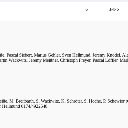
iße, Pascal Siebert, Marius Gehler, Sven Hellmund, Jeremy Knödel, A
tin Wackwitz, Jeremy Meißner, Christoph Freyer, Pascal Löffler, Mar
eiße, M. Breitbarth, S. Wackwitz, K. Schröter, S. Hoche, P. Schewior (
er Hellmund 0174/4922548