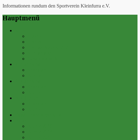
Informationen rundum den Sportverein Kleinfurra e.V.
Hauptmenü
Verein
Historie
Erfolge
Fest der Vereine 2024
Sportanlage
Gesamtstatistik
1. Mannschaft
Spielplan
Archiv
2. Mannschaft
Spielplan
Archiv
Alte Herren
Spielplan
Archiv
Futsal-Team Kleinfurra
Bilder
Archiv 2019
Archiv 2018
Archiv 2017