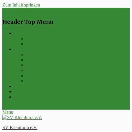
Zum Inhalt springen
Menu
Header Top Menu
Neuigkeiten
Events
Verein
Spielbetrieb
Punktspiele
Pokalspiele
Freundschaftsspiele
Hallenturniere
Wippercup
Junioren
Kontakt
Impressum
Datenschutzerklärung
E-Mail
Feed
Menu
SV Kleinfurra e.V.