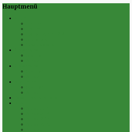
Hauptmenü
Verein
Historie
Erfolge
Fest der Vereine 2024
Sportanlage
Gesamtstatistik
1. Mannschaft
Spielplan
Archiv
2. Mannschaft
Spielplan
Archiv
Alte Herren
Spielplan
Archiv
Futsal-Team Kleinfurra
Bilder
Archiv 2019
Archiv 2018
Archiv 2017
Archiv 2016
Archiv 2015