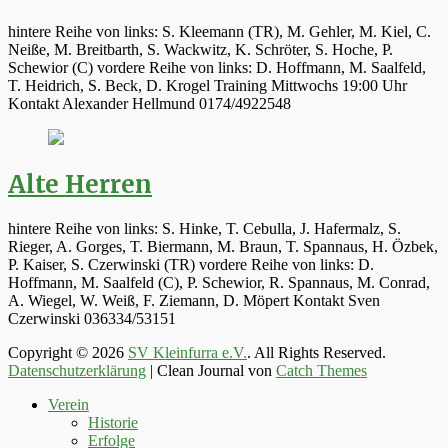
hintere Reihe von links: S. Kleemann (TR), M. Gehler, M. Kiel, C.
Neiße, M. Breitbarth, S. Wackwitz, K. Schröter, S. Hoche, P.
Schewior (C) vordere Reihe von links: D. Hoffmann, M. Saalfeld,
T. Heidrich, S. Beck, D. Krogel Training Mittwochs 19:00 Uhr
Kontakt Alexander Hellmund 0174/4922548
Alte Herren
hintere Reihe von links: S. Hinke, T. Cebulla, J. Hafermalz, S.
Rieger, A. Gorges, T. Biermann, M. Braun, T. Spannaus, H. Özbek,
P. Kaiser, S. Czerwinski (TR) vordere Reihe von links: D.
Hoffmann, M. Saalfeld (C), P. Schewior, R. Spannaus, M. Conrad,
A. Wiegel, W. Weiß, F. Ziemann, D. Möpert Kontakt Sven
Czerwinski 036334/53151
Copyright © 2026
SV Kleinfurra e.V.
. All Rights Reserved.
Datenschutzerklärung
| Clean Journal von
Catch Themes
Hoch
Verein
scrollen
Historie
Erfolge