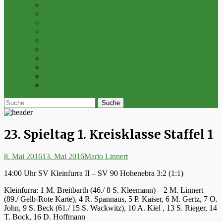
Archiv 2014
Archiv 2013
Archiv 2012
Archiv 2011
Archiv 2010
Archiv 2009
Archiv 2008
Archiv 2007
Archiv 2006
Archiv 2005
bei
Suche
der
nach:
Suche
23. Spieltag 1. Kreisklasse Staffel 1
Posted
Autor
8. Mai 2016
13. Mai 2016
Mario Linnert
on
14:00 Uhr SV Kleinfurra II – SV 90 Hohenebra 3:2 (1:1)
Kleinfurra: 1 M. Breitbarth (46./ 8 S. Kleemann) – 2 M. Linnert
(89./ Gelb-Rote Karte), 4 R. Spannaus, 5 P. Kaiser, 6 M. Gertz, 7 O.
John, 9 S. Beck (61./ 15 S. Wackwitz), 10 A. Kiel , 13 S. Rieger, 14
T. Bock, 16 D. Hoffmann