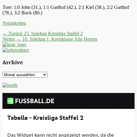
Tore: 1:0 John (31.), 1:1 Garthof (42.), 2:1 Kiel (58.), 2:2 Garthof
(78.), 3:2 Bock (80.)
Kategorien
Neuigkeiten
Beitrags-
Vorheriger
← Zurück
23. Spieltag Kreisliga Staffel 2
Nächster
Beitrag:
Weiter →
10. Spieltag 1. Kreisklasse Alte Herren
Navigation
Beitrag:
Archive
Archive