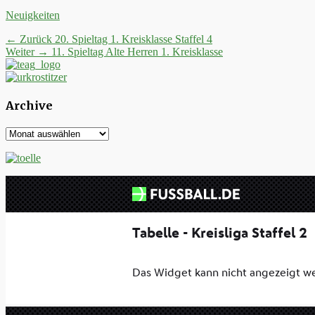
Kategorien
Neuigkeiten
Beitrags-
Vorheriger
← Zurück
20. Spieltag 1. Kreisklasse Staffel 4
Nächster
Beitrag:
Weiter →
11. Spieltag Alte Herren 1. Kreisklasse
Navigation
Beitrag:
Archive
Archive