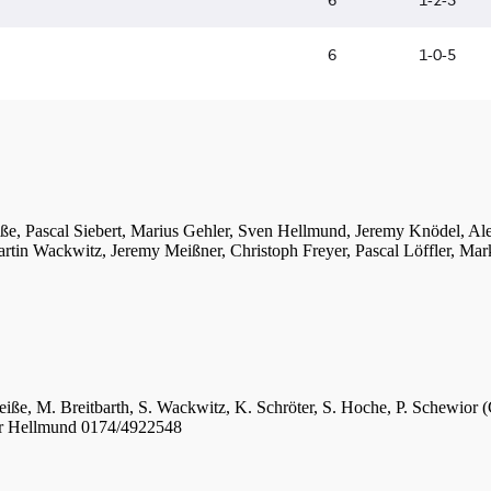
iße, Pascal Siebert, Marius Gehler, Sven Hellmund, Jeremy Knödel, A
tin Wackwitz, Jeremy Meißner, Christoph Freyer, Pascal Löffler, Mar
eiße, M. Breitbarth, S. Wackwitz, K. Schröter, S. Hoche, P. Schewior (
er Hellmund 0174/4922548