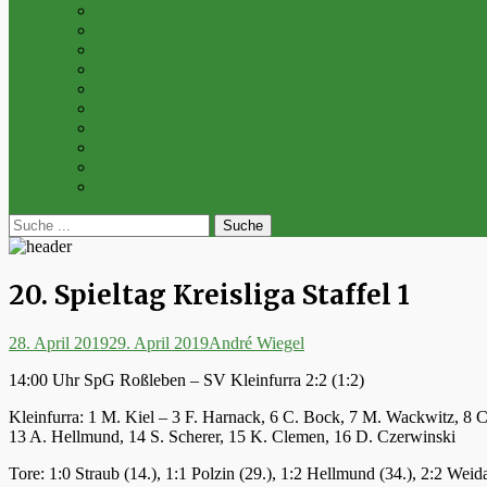
Archiv 2014
Archiv 2013
Archiv 2012
Archiv 2011
Archiv 2010
Archiv 2009
Archiv 2008
Archiv 2007
Archiv 2006
Archiv 2005
bei
Suche
der
nach:
Suche
20. Spieltag Kreisliga Staffel 1
Posted
Autor
28. April 2019
29. April 2019
André Wiegel
on
14:00 Uhr SpG Roßleben – SV Kleinfurra 2:2 (1:2)
Kleinfurra: 1 M. Kiel – 3 F. Harnack, 6 C. Bock, 7 M. Wackwitz, 8 C.
13 A. Hellmund, 14 S. Scherer, 15 K. Clemen, 16 D. Czerwinski
Tore: 1:0 Straub (14.), 1:1 Polzin (29.), 1:2 Hellmund (34.), 2:2 Weid