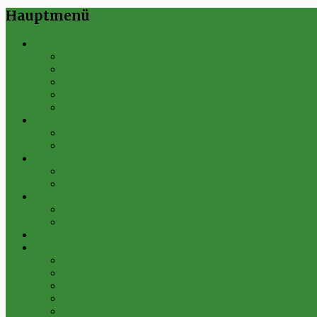
Hauptmenü
Verein
Historie
Erfolge
Fest der Vereine 2024
Sportanlage
Gesamtstatistik
1. Mannschaft
Spielplan
Archiv
2. Mannschaft
Spielplan
Archiv
Alte Herren
Spielplan
Archiv
Futsal-Team Kleinfurra
Bilder
Archiv 2019
Archiv 2018
Archiv 2017
Archiv 2016
Archiv 2015