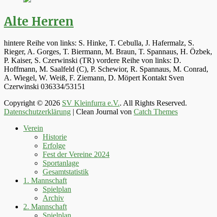
Alte Herren
hintere Reihe von links: S. Hinke, T. Cebulla, J. Hafermalz, S.
Rieger, A. Gorges, T. Biermann, M. Braun, T. Spannaus, H. Özbek,
P. Kaiser, S. Czerwinski (TR) vordere Reihe von links: D.
Hoffmann, M. Saalfeld (C), P. Schewior, R. Spannaus, M. Conrad,
A. Wiegel, W. Weiß, F. Ziemann, D. Möpert Kontakt Sven
Czerwinski 036334/53151
Copyright © 2026
SV Kleinfurra e.V.
. All Rights Reserved.
Datenschutzerklärung
| Clean Journal von
Catch Themes
Hoch
Verein
scrollen
Historie
Erfolge
Fest der Vereine 2024
Sportanlage
Gesamtstatistik
1. Mannschaft
Spielplan
Archiv
2. Mannschaft
Spielplan