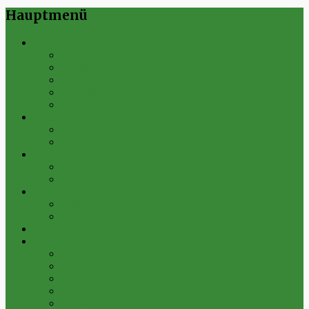
Hauptmenü
Verein
Historie
Erfolge
Fest der Vereine 2024
Sportanlage
Gesamtstatistik
1. Mannschaft
Spielplan
Archiv
2. Mannschaft
Spielplan
Archiv
Alte Herren
Spielplan
Archiv
Futsal-Team Kleinfurra
Bilder
Archiv 2019
Archiv 2018
Archiv 2017
Archiv 2016
Archiv 2015