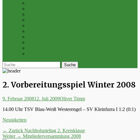
Archiv 2014
Archiv 2013
Archiv 2012
Archiv 2011
Archiv 2010
Archiv 2009
Archiv 2008
Archiv 2007
Archiv 2006
Archiv 2005
bei
Suche
der
nach:
Suche
2. Vorbereitungsspiel Winter 2008
Posted
Autor
9. Februar 2008
12. Juli 2009
Oliver Timm
on
14.00 Uhr TSV Blau-Weiß Westerengel – SV Kleinfurra I 1:2 (0:1)
Kategorien
Neuigkeiten
Beitrags-
Vorheriger
← Zurück
Nachholspieltag 2. Kreisklasse
Nächster
Beitrag:
Weiter →
Mitgliederversammlung 2008