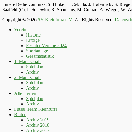
hintere Reihe von links: S. Hinke, T. Cebulla, J. Hafermalz, S. Rie
Saalfeld (C), P. Schewior, R. Spannaus, M. Conrad, A. Wiegel, W.
Copyright © 2026
SV Kleinfurra e.V.
. All Rights Reserved.
Datensch
Hoch
Verein
scrollen
Historie
Erfolge
Fest der Vereine 2024
Sportanlage
Gesamtstatistik
1. Mannschaft
Spielplan
Archiv
2. Mannschaft
Spielplan
Archiv
Alte Herren
Spielplan
Archiv
Futsal-Team Kleinfurra
Bilder
Archiv 2019
Archiv 2018
Archiv 2017