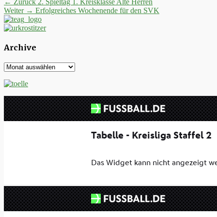
Beitrags-
Vorheriger
← Zurück
2. Spieltag 1. Kreisklasse Alte Herren
Nächster
Beitrag:
Weiter →
Erfolgreiches Wochenende für den SVK
Navigation
Beitrag:
Archive
Archive