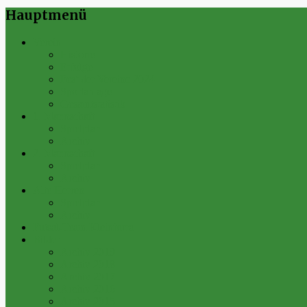
Hauptmenü
Verein
Historie
Erfolge
Fest der Vereine 2024
Sportanlage
Gesamtstatistik
1. Mannschaft
Spielplan
Archiv
2. Mannschaft
Spielplan
Archiv
Alte Herren
Spielplan
Archiv
Futsal-Team Kleinfurra
Bilder
Archiv 2019
Archiv 2018
Archiv 2017
Archiv 2016
Archiv 2015