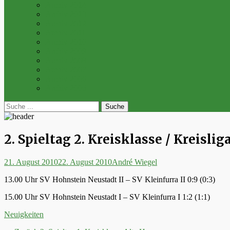
Archiv 2014
Archiv 2013
Archiv 2012
Archiv 2011
Archiv 2010
Archiv 2009
Archiv 2008
Archiv 2007
Archiv 2006
Archiv 2005
bei
Suche
der
nach:
Suche
2. Spieltag 2. Kreisklasse / Kreislig
Posted
Autor
21. August 2010
22. August 2010
André Wiegel
on
13.00 Uhr SV Hohnstein Neustadt II – SV Kleinfurra II 0:9 (0:3)
15.00 Uhr SV Hohnstein Neustadt I – SV Kleinfurra I 1:2 (1:1)
Kategorien
Neuigkeiten