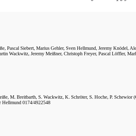
iße, Pascal Siebert, Marius Gehler, Sven Hellmund, Jeremy Knödel, A
tin Wackwitz, Jeremy Meißner, Christoph Freyer, Pascal Löffler, Mar
eiße, M. Breitbarth, S. Wackwitz, K. Schröter, S. Hoche, P. Schewior (
er Hellmund 0174/4922548