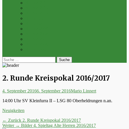
Archiv 2014
Archiv 2013
Archiv 2012
Archiv 2011
Archiv 2010
Archiv 2009
Archiv 2008
Archiv 2007
Archiv 2006
Archiv 2005
bei
Suche
der
nach:
Suche
2. Runde Kreispokal 2016/2017
Posted
Autor
4. September 2016
6. September 2016
Mario Linnert
on
14:00 Uhr SV Kleinfurra II – LSG 80 Oberheldrungen n.an.
Kategorien
Neuigkeiten
Beitrags-
Vorheriger
← Zurück
2. Runde Kreispokal 2016/2017
Nächster
Beitrag:
Weiter →
Bilder 4. Spieltag Alte Herren 2016/2017