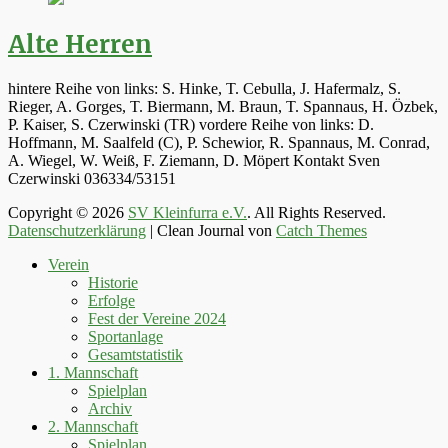
Alte Herren
hintere Reihe von links: S. Hinke, T. Cebulla, J. Hafermalz, S.
Rieger, A. Gorges, T. Biermann, M. Braun, T. Spannaus, H. Özbek,
P. Kaiser, S. Czerwinski (TR) vordere Reihe von links: D.
Hoffmann, M. Saalfeld (C), P. Schewior, R. Spannaus, M. Conrad,
A. Wiegel, W. Weiß, F. Ziemann, D. Möpert Kontakt Sven
Czerwinski 036334/53151
Copyright © 2026
SV Kleinfurra e.V.
. All Rights Reserved.
Datenschutzerklärung
| Clean Journal von
Catch Themes
Hoch
Verein
scrollen
Historie
Erfolge
Fest der Vereine 2024
Sportanlage
Gesamtstatistik
1. Mannschaft
Spielplan
Archiv
2. Mannschaft
Spielplan