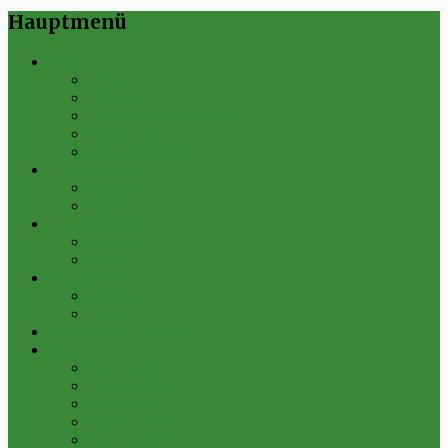
Hauptmenü
Verein
Historie
Erfolge
Fest der Vereine 2024
Sportanlage
Gesamtstatistik
1. Mannschaft
Spielplan
Archiv
2. Mannschaft
Spielplan
Archiv
Alte Herren
Spielplan
Archiv
Futsal-Team Kleinfurra
Bilder
Archiv 2019
Archiv 2018
Archiv 2017
Archiv 2016
Archiv 2015