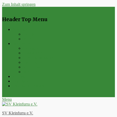
Zum Inhalt springen
Menu
Header Top Menu
Neuigkeiten
Events
Verein
Spielbetrieb
Punktspiele
Pokalspiele
Freundschaftsspiele
Hallenturniere
Wippercup
Junioren
Kontakt
Impressum
Datenschutzerklärung
E-Mail
Feed
Menu
SV Kleinfurra e.V.