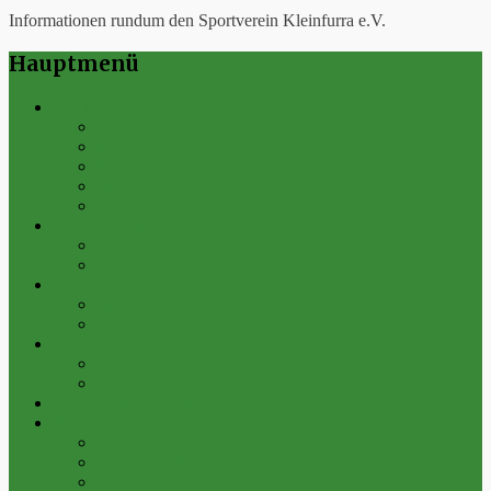
Informationen rundum den Sportverein Kleinfurra e.V.
Hauptmenü
Verein
Historie
Erfolge
Fest der Vereine 2024
Sportanlage
Gesamtstatistik
1. Mannschaft
Spielplan
Archiv
2. Mannschaft
Spielplan
Archiv
Alte Herren
Spielplan
Archiv
Futsal-Team Kleinfurra
Bilder
Archiv 2019
Archiv 2018
Archiv 2017