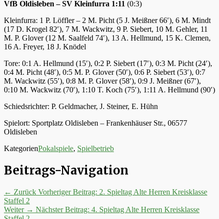
VfB Oldisleben – SV Kleinfurra 1:11
(0:3)
Kleinfurra: 1 P. Löffler – 2 M. Picht (5 J. Meißner 66′), 6 M. Mindt
(17 D. Krogel 82′), 7 M. Wackwitz, 9 P. Siebert, 10 M. Gehler, 11
M. P. Glover (12 M. Saalfeld 74′), 13 A. Hellmund, 15 K. Clemen,
16 A. Freyer, 18 J. Knödel
Tore: 0:1 A. Hellmund (15′), 0:2 P. Siebert (17′), 0:3 M. Picht (24′),
0:4 M. Picht (48′), 0:5 M. P. Glover (50′), 0:6 P. Siebert (53′), 0:7
M. Wackwitz (55′), 0:8 M. P. Glover (58′), 0:9 J. Meißner (67′),
0:10 M. Wackwitz (70′), 1:10 T. Koch (75′), 1:11 A. Hellmund (90′)
Schiedsrichter: P. Geldmacher, J. Steiner, E. Hühn
Spielort: Sportplatz Oldisleben – Frankenhäuser Str., 06577
Oldisleben
Kategorien
Pokalspiele
,
Spielbetrieb
Beitrags-Navigation
← Zurück
Vorheriger Beitrag:
2. Spieltag Alte Herren Kreisklasse
Staffel 2
Weiter →
Nächster Beitrag:
4. Spieltag Alte Herren Kreisklasse
Staffel 2