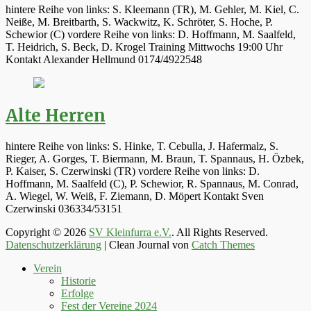
hintere Reihe von links: S. Kleemann (TR), M. Gehler, M. Kiel, C.
Neiße, M. Breitbarth, S. Wackwitz, K. Schröter, S. Hoche, P.
Schewior (C) vordere Reihe von links: D. Hoffmann, M. Saalfeld,
T. Heidrich, S. Beck, D. Krogel Training Mittwochs 19:00 Uhr
Kontakt Alexander Hellmund 0174/4922548
Alte Herren
hintere Reihe von links: S. Hinke, T. Cebulla, J. Hafermalz, S.
Rieger, A. Gorges, T. Biermann, M. Braun, T. Spannaus, H. Özbek,
P. Kaiser, S. Czerwinski (TR) vordere Reihe von links: D.
Hoffmann, M. Saalfeld (C), P. Schewior, R. Spannaus, M. Conrad,
A. Wiegel, W. Weiß, F. Ziemann, D. Möpert Kontakt Sven
Czerwinski 036334/53151
Copyright © 2026
SV Kleinfurra e.V.
. All Rights Reserved.
Datenschutzerklärung
| Clean Journal von
Catch Themes
Hoch
Verein
scrollen
Historie
Erfolge
Fest der Vereine 2024