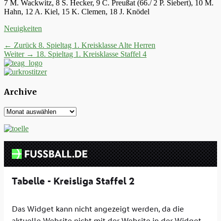
7 M. Wackwitz, 8 S. Hecker, 9 C. Preußat (66./ 2 P. Siebert), 10 M.
Hahn, 12 A. Kiel, 15 K. Clemen, 18 J. Knödel
Kategorien
Neuigkeiten
Beitrags-
Vorheriger
← Zurück
8. Spieltag 1. Kreisklasse Alte Herren
Nächster
Beitrag:
Weiter →
18. Spieltag 1. Kreisklasse Staffel 4
Navigation
Beitrag:
Archive
Archive