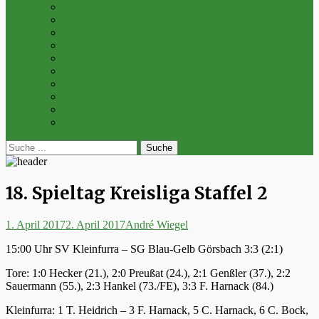
Archiv 2014
Archiv 2013
Archiv 2012
Archiv 2011
Archiv 2010
Archiv 2009
Archiv 2008
Archiv 2007
Archiv 2006
Archiv 2005
bei
Suche
der
nach:
Suche
18. Spieltag Kreisliga Staffel 2
Posted
Autor
1. April 2017
2. April 2017
André Wiegel
on
15:00 Uhr SV Kleinfurra – SG Blau-Gelb Görsbach 3:3 (2:1)
Tore: 1:0 Hecker (21.), 2:0 Preußat (24.), 2:1 Genßler (37.), 2:2
Sauermann (55.), 2:3 Hankel (73./FE), 3:3 F. Harnack (84.)
Kleinfurra: 1 T. Heidrich – 3 F. Harnack, 5 C. Harnack, 6 C. Bock,