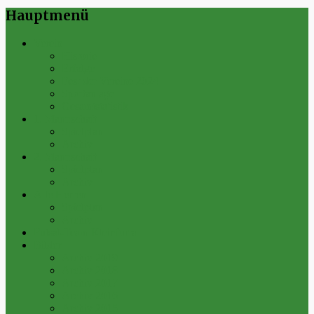
Hauptmenü
Verein
Historie
Erfolge
Fest der Vereine 2024
Sportanlage
Gesamtstatistik
1. Mannschaft
Spielplan
Archiv
2. Mannschaft
Spielplan
Archiv
Alte Herren
Spielplan
Archiv
Futsal-Team Kleinfurra
Bilder
Archiv 2019
Archiv 2018
Archiv 2017
Archiv 2016
Archiv 2015