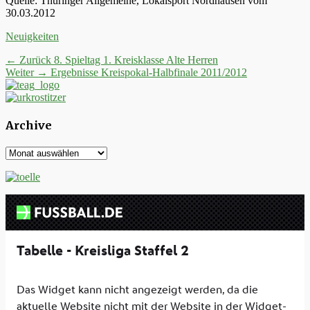
Quelle: Thüringer Allgemeine, Lokalsport Nordhausen vom
30.03.2012
Kategorien
Neuigkeiten
Beitrags-
Vorheriger
← Zurück
8. Spieltag 1. Kreisklasse Alte Herren
Nächster
Beitrag:
Weiter →
Ergebnisse Kreispokal-Halbfinale 2011/2012
Navigation
Beitrag:
Archive
Archive