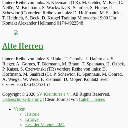
hintere Reihe von links: S. Kleemann (TR), M. Gehler, M. Kiel, C.
Neiße, M. Breitbarth, S. Wackwitz, K. Schröter, S. Hoche, P.
Schewior (C) vordere Reihe von links: D. Hoffmann, M. Saalfeld,
T. Heidrich, S. Beck, D. Krogel Training Mittwochs 19:00 Uhr
Kontakt Alexander Hellmund 0174/4922548
Alte Herren
hintere Reihe von links: S. Hinke, T. Cebulla, J. Hafermalz, S.
Rieger, A. Gorges, T. Biermann, M. Braun, T. Spannaus, H. Özbek,
P. Kaiser, S. Czerwinski (TR) vordere Reihe von links: D.
Hoffmann, M. Saalfeld (C), P. Schewior, R. Spannaus, M. Conrad,
A. Wiegel, W. Weiß, F. Ziemann, D. Möpert Kontakt Sven
Czerwinski 036334/53151
Copyright © 2026
SV Kleinfurra e.V.
. All Rights Reserved.
Datenschutzerklärung
| Clean Journal von
Catch Themes
Hoch
Verein
scrollen
Historie
Erfolge
Fest der Vereine 2024