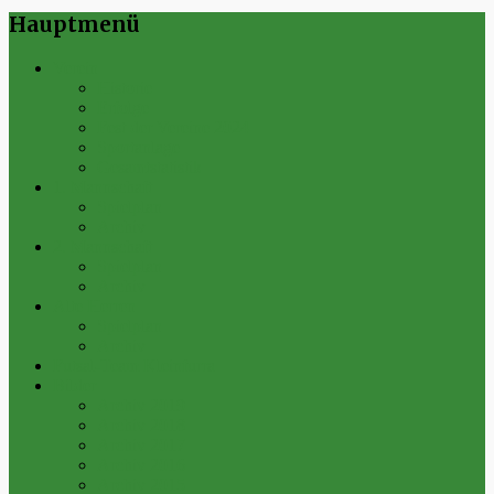
Hauptmenü
Verein
Historie
Erfolge
Fest der Vereine 2024
Sportanlage
Gesamtstatistik
1. Mannschaft
Spielplan
Archiv
2. Mannschaft
Spielplan
Archiv
Alte Herren
Spielplan
Archiv
Futsal-Team Kleinfurra
Bilder
Archiv 2019
Archiv 2018
Archiv 2017
Archiv 2016
Archiv 2015