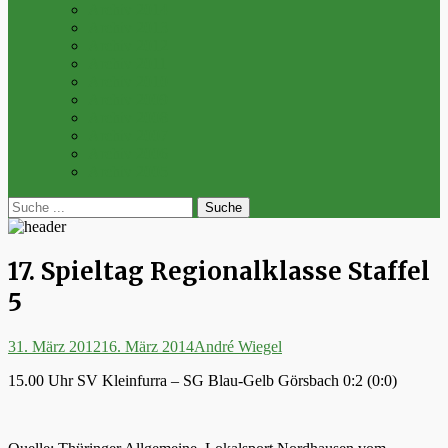
Archiv 2014
Archiv 2013
Archiv 2012
Archiv 2011
Archiv 2010
Archiv 2009
Archiv 2008
Archiv 2007
Archiv 2006
Archiv 2005
bei
Suche
der
nach:
Suche
17. Spieltag Regionalklasse Staffel
5
Posted
Autor
31. März 2012
16. März 2014
André Wiegel
on
15.00 Uhr SV Kleinfurra – SG Blau-Gelb Görsbach 0:2 (0:0)