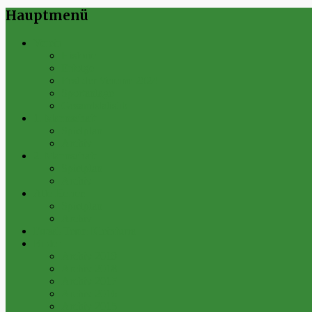
Hauptmenü
Verein
Historie
Erfolge
Fest der Vereine 2024
Sportanlage
Gesamtstatistik
1. Mannschaft
Spielplan
Archiv
2. Mannschaft
Spielplan
Archiv
Alte Herren
Spielplan
Archiv
Futsal-Team Kleinfurra
Bilder
Archiv 2019
Archiv 2018
Archiv 2017
Archiv 2016
Archiv 2015