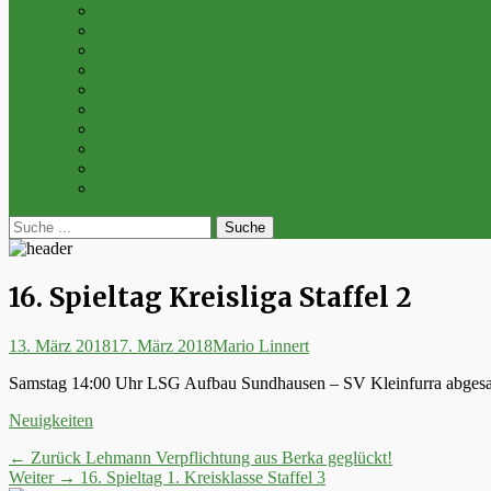
Archiv 2014
Archiv 2013
Archiv 2012
Archiv 2011
Archiv 2010
Archiv 2009
Archiv 2008
Archiv 2007
Archiv 2006
Archiv 2005
bei
Suche
der
nach:
Suche
16. Spieltag Kreisliga Staffel 2
Posted
Autor
13. März 2018
17. März 2018
Mario Linnert
on
Samstag 14:00 Uhr LSG Aufbau Sundhausen – SV Kleinfurra abgesa
Kategorien
Neuigkeiten
Beitrags-
Vorheriger
← Zurück
Lehmann Verpflichtung aus Berka geglückt!
Nächster
Beitrag:
Weiter →
16. Spieltag 1. Kreisklasse Staffel 3