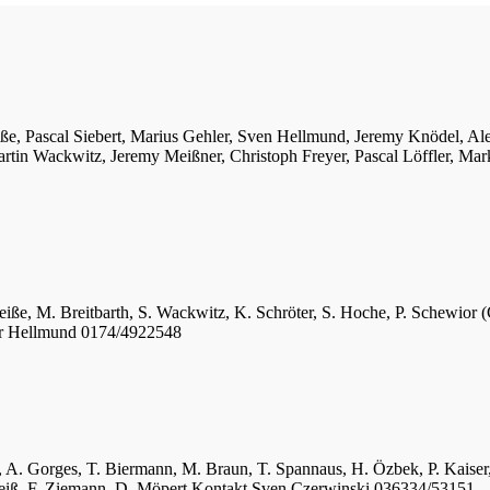
iße, Pascal Siebert, Marius Gehler, Sven Hellmund, Jeremy Knödel, A
tin Wackwitz, Jeremy Meißner, Christoph Freyer, Pascal Löffler, Mar
eiße, M. Breitbarth, S. Wackwitz, K. Schröter, S. Hoche, P. Schewior (
er Hellmund 0174/4922548
ger, A. Gorges, T. Biermann, M. Braun, T. Spannaus, H. Özbek, P. Kais
 Weiß, F. Ziemann, D. Möpert Kontakt Sven Czerwinski 036334/53151