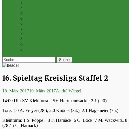
Archiv 2014
Archiv 2013
Archiv 2012
Archiv 2011
Archiv 2010
Archiv 2009
Archiv 2008
Archiv 2007
Archiv 2006
Archiv 2005
bei
Suche
der
nach:
Suche
16. Spieltag Kreisliga Staffel 2
Posted
Autor
18. März 2017
19. März 2017
André Wiegel
on
14:00 Uhr SV Kleinfurra – SV Herrmannsacker 2:1 (2:0)
Tore: 1:0 A. Freyer (28.), 2:0 Knödel (34.), 2:1 Hagemeier (75.)
Kleinfurra: 1 S. Poppe – 3 F. Harnack, 6 C. Bock, 7 M. Wackwitz, 8 T
(78./ 5 C. Harnack)