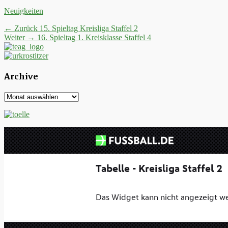
Kategorien
Neuigkeiten
Beitrags-
Vorheriger
← Zurück
15. Spieltag Kreisliga Staffel 2
Nächster
Beitrag:
Weiter →
16. Spieltag 1. Kreisklasse Staffel 4
Navigation
Beitrag:
Archive
Archive