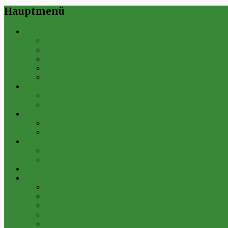
Hauptmenü
Verein
Historie
Erfolge
Fest der Vereine 2024
Sportanlage
Gesamtstatistik
1. Mannschaft
Spielplan
Archiv
2. Mannschaft
Spielplan
Archiv
Alte Herren
Spielplan
Archiv
Futsal-Team Kleinfurra
Bilder
Archiv 2019
Archiv 2018
Archiv 2017
Archiv 2016
Archiv 2015