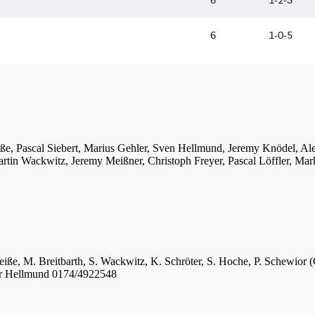
iße, Pascal Siebert, Marius Gehler, Sven Hellmund, Jeremy Knödel, A
tin Wackwitz, Jeremy Meißner, Christoph Freyer, Pascal Löffler, Mar
eiße, M. Breitbarth, S. Wackwitz, K. Schröter, S. Hoche, P. Schewior (
er Hellmund 0174/4922548