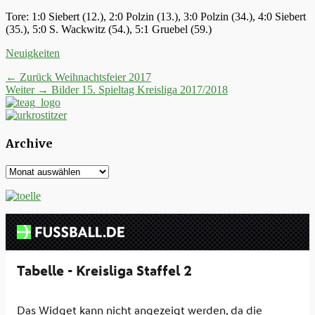
Tore: 1:0 Siebert (12.), 2:0 Polzin (13.), 3:0 Polzin (34.), 4:0 Siebert
(35.), 5:0 S. Wackwitz (54.), 5:1 Gruebel (59.)
Kategorien
Neuigkeiten
Beitrags-
Vorheriger
← Zurück
Weihnachtsfeier 2017
Nächster
Beitrag:
Weiter →
Bilder 15. Spieltag Kreisliga 2017/2018
Navigation
Beitrag:
Archive
Archive