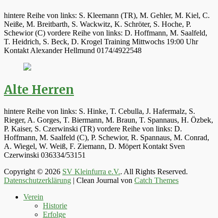
hintere Reihe von links: S. Kleemann (TR), M. Gehler, M. Kiel, C.
Neiße, M. Breitbarth, S. Wackwitz, K. Schröter, S. Hoche, P.
Schewior (C) vordere Reihe von links: D. Hoffmann, M. Saalfeld,
T. Heidrich, S. Beck, D. Krogel Training Mittwochs 19:00 Uhr
Kontakt Alexander Hellmund 0174/4922548
Alte Herren
hintere Reihe von links: S. Hinke, T. Cebulla, J. Hafermalz, S.
Rieger, A. Gorges, T. Biermann, M. Braun, T. Spannaus, H. Özbek,
P. Kaiser, S. Czerwinski (TR) vordere Reihe von links: D.
Hoffmann, M. Saalfeld (C), P. Schewior, R. Spannaus, M. Conrad,
A. Wiegel, W. Weiß, F. Ziemann, D. Möpert Kontakt Sven
Czerwinski 036334/53151
Copyright © 2026
SV Kleinfurra e.V.
. All Rights Reserved.
Datenschutzerklärung
| Clean Journal von
Catch Themes
Hoch
Verein
scrollen
Historie
Erfolge