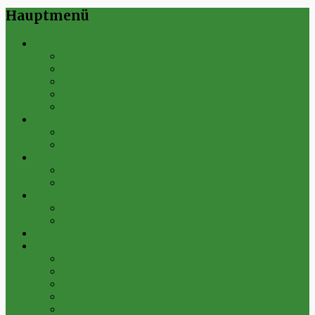
Hauptmenü
Verein
Historie
Erfolge
Fest der Vereine 2024
Sportanlage
Gesamtstatistik
1. Mannschaft
Spielplan
Archiv
2. Mannschaft
Spielplan
Archiv
Alte Herren
Spielplan
Archiv
Futsal-Team Kleinfurra
Bilder
Archiv 2019
Archiv 2018
Archiv 2017
Archiv 2016
Archiv 2015