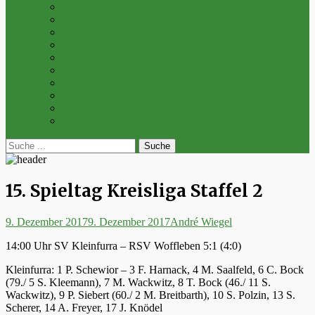
Archiv 2014
Archiv 2013
Archiv 2012
Archiv 2011
Archiv 2010
Archiv 2009
Archiv 2008
Archiv 2007
Archiv 2006
Archiv 2005
bei
Suche
der
nach:
Suche
15. Spieltag Kreisliga Staffel 2
Posted
Autor
9. Dezember 2017
9. Dezember 2017
André Wiegel
on
14:00 Uhr SV Kleinfurra – RSV Woffleben 5:1 (4:0)
Kleinfurra: 1 P. Schewior – 3 F. Harnack, 4 M. Saalfeld, 6 C. Bock
(79./ 5 S. Kleemann), 7 M. Wackwitz, 8 T. Bock (46./ 11 S.
Wackwitz), 9 P. Siebert (60./ 2 M. Breitbarth), 10 S. Polzin, 13 S.
Scherer, 14 A. Freyer, 17 J. Knödel