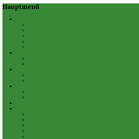
Hauptmenü
Verein
Historie
Erfolge
Fest der Vereine 2024
Sportanlage
Gesamtstatistik
1. Mannschaft
Spielplan
Archiv
2. Mannschaft
Spielplan
Archiv
Alte Herren
Spielplan
Archiv
Futsal-Team Kleinfurra
Bilder
Archiv 2019
Archiv 2018
Archiv 2017
Archiv 2016
Archiv 2015