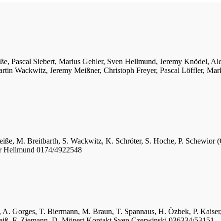
iße, Pascal Siebert, Marius Gehler, Sven Hellmund, Jeremy Knödel, A
tin Wackwitz, Jeremy Meißner, Christoph Freyer, Pascal Löffler, Mar
eiße, M. Breitbarth, S. Wackwitz, K. Schröter, S. Hoche, P. Schewior (
er Hellmund 0174/4922548
ger, A. Gorges, T. Biermann, M. Braun, T. Spannaus, H. Özbek, P. Kais
 Weiß, F. Ziemann, D. Möpert Kontakt Sven Czerwinski 036334/53151