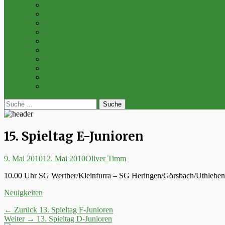
Archiv 2014
Archiv 2013
Archiv 2012
Archiv 2011
Archiv 2010
Archiv 2009
Archiv 2008
Archiv 2007
Archiv 2006
Archiv 2005
bei
Suche
der
nach:
Suche
15. Spieltag E-Junioren
Posted
Autor
9. Mai 2010
12. Mai 2010
Oliver Timm
on
10.00 Uhr SG Werther/Kleinfurra – SG Heringen/Görsbach/Uthleben 
Kategorien
Neuigkeiten
Beitrags-
Vorheriger
← Zurück
13. Spieltag F-Junioren
Nächster
Beitrag:
Weiter →
13. Spieltag D-Junioren