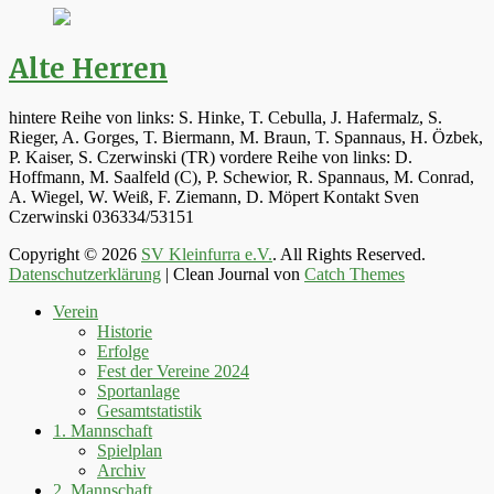
Alte Herren
hintere Reihe von links: S. Hinke, T. Cebulla, J. Hafermalz, S.
Rieger, A. Gorges, T. Biermann, M. Braun, T. Spannaus, H. Özbek,
P. Kaiser, S. Czerwinski (TR) vordere Reihe von links: D.
Hoffmann, M. Saalfeld (C), P. Schewior, R. Spannaus, M. Conrad,
A. Wiegel, W. Weiß, F. Ziemann, D. Möpert Kontakt Sven
Czerwinski 036334/53151
Copyright © 2026
SV Kleinfurra e.V.
. All Rights Reserved.
Datenschutzerklärung
| Clean Journal von
Catch Themes
Hoch
Verein
scrollen
Historie
Erfolge
Fest der Vereine 2024
Sportanlage
Gesamtstatistik
1. Mannschaft
Spielplan
Archiv
2. Mannschaft