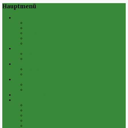
Hauptmenü
Verein
Historie
Erfolge
Fest der Vereine 2024
Sportanlage
Gesamtstatistik
1. Mannschaft
Spielplan
Archiv
2. Mannschaft
Spielplan
Archiv
Alte Herren
Spielplan
Archiv
Futsal-Team Kleinfurra
Bilder
Archiv 2019
Archiv 2018
Archiv 2017
Archiv 2016
Archiv 2015