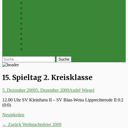
Archiv 2014
Archiv 2013
Archiv 2012
Archiv 2011
Archiv 2010
Archiv 2009
Archiv 2008
Archiv 2007
Archiv 2006
Archiv 2005
bei
Suche
der
nach:
Suche
15. Spieltag 2. Kreisklasse
Posted
Autor
5. Dezember 2009
5. Dezember 2009
André Wiegel
on
12.00 Uhr SV Kleinfurra II – SV Blau-Weiss Lipprechterode II 0:2
(0:0)
Kategorien
Neuigkeiten
Beitrags-
Vorheriger
← Zurück
Weihnachtsfeier 2009