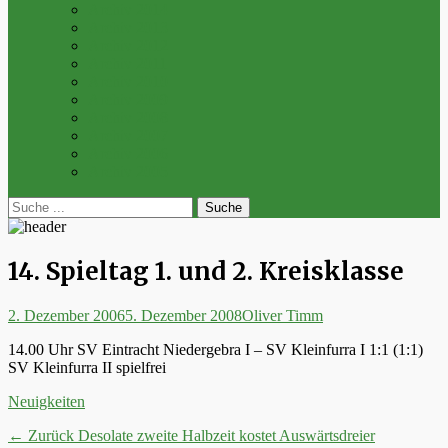
Archiv 2014
Archiv 2013
Archiv 2012
Archiv 2011
Archiv 2010
Archiv 2009
Archiv 2008
Archiv 2007
Archiv 2006
Archiv 2005
bei
Suche
der
nach:
Suche
14. Spieltag 1. und 2. Kreisklasse
Posted
Autor
2. Dezember 2006
5. Dezember 2008
Oliver Timm
on
14.00 Uhr SV Eintracht Niedergebra I – SV Kleinfurra I 1:1 (1:1)
SV Kleinfurra II spielfrei
Kategorien
Neuigkeiten
Beitrags-
Vorheriger
← Zurück
Desolate zweite Halbzeit kostet Auswärtsdreier