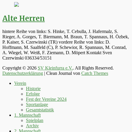
Alte Herren
hintere Reihe von links: S. Hinke, T. Cebulla, J. Hafermalz, S.
Rieger, A. Gorges, T. Biermann, M. Braun, T. Spannaus, H. Özbek,
P. Kaiser, S. Czerwinski (TR) vordere Reihe von links: D.
Hoffmann, M. Saalfeld (C), P. Schewior, R. Spannaus, M. Conrad,
A. Wiegel, W. Weiß, F. Ziemann, D. Möpert Kontakt Sven
Czerwinski 036334/53151
Copyright © 2026
SV Kleinfurra e.V.
. All Rights Reserved.
Datenschutzerklärung
| Clean Journal von
Catch Themes
Hoch
Verein
scrollen
Historie
Erfolge
Fest der Vereine 2024
Sportanlage
Gesamtstatistik
1. Mannschaft
Spielplan
Archiv
2. Mannschaft