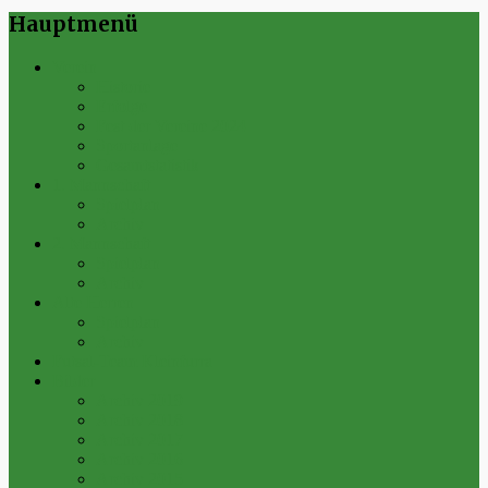
Hauptmenü
Verein
Historie
Erfolge
Fest der Vereine 2024
Sportanlage
Gesamtstatistik
1. Mannschaft
Spielplan
Archiv
2. Mannschaft
Spielplan
Archiv
Alte Herren
Spielplan
Archiv
Futsal-Team Kleinfurra
Bilder
Archiv 2019
Archiv 2018
Archiv 2017
Archiv 2016
Archiv 2015