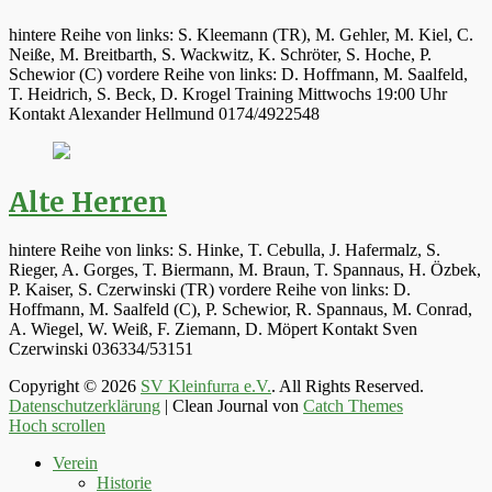
hintere Reihe von links: S. Kleemann (TR), M. Gehler, M. Kiel, C.
Neiße, M. Breitbarth, S. Wackwitz, K. Schröter, S. Hoche, P.
Schewior (C) vordere Reihe von links: D. Hoffmann, M. Saalfeld,
T. Heidrich, S. Beck, D. Krogel Training Mittwochs 19:00 Uhr
Kontakt Alexander Hellmund 0174/4922548
Alte Herren
hintere Reihe von links: S. Hinke, T. Cebulla, J. Hafermalz, S.
Rieger, A. Gorges, T. Biermann, M. Braun, T. Spannaus, H. Özbek,
P. Kaiser, S. Czerwinski (TR) vordere Reihe von links: D.
Hoffmann, M. Saalfeld (C), P. Schewior, R. Spannaus, M. Conrad,
A. Wiegel, W. Weiß, F. Ziemann, D. Möpert Kontakt Sven
Czerwinski 036334/53151
Copyright © 2026
SV Kleinfurra e.V.
. All Rights Reserved.
Datenschutzerklärung
| Clean Journal von
Catch Themes
Hoch scrollen
Verein
Historie