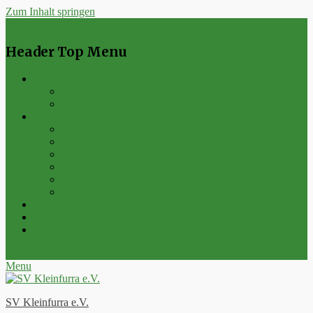
Zum Inhalt springen
Menu
Header Top Menu
Neuigkeiten
Events
Verein
Spielbetrieb
Punktspiele
Pokalspiele
Freundschaftsspiele
Hallenturniere
Wippercup
Junioren
Kontakt
Impressum
Datenschutzerklärung
E-Mail
Feed
Menu
SV Kleinfurra e.V.