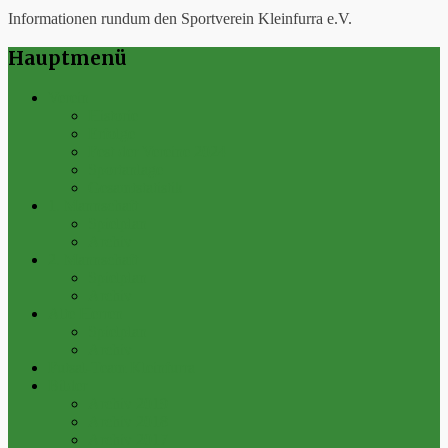
Informationen rundum den Sportverein Kleinfurra e.V.
Hauptmenü
Verein
Historie
Erfolge
Fest der Vereine 2024
Sportanlage
Gesamtstatistik
1. Mannschaft
Spielplan
Archiv
2. Mannschaft
Spielplan
Archiv
Alte Herren
Spielplan
Archiv
Futsal-Team Kleinfurra
Bilder
Archiv 2019
Archiv 2018
Archiv 2017