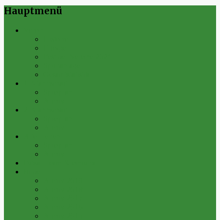
Hauptmenü
Verein
Historie
Erfolge
Fest der Vereine 2024
Sportanlage
Gesamtstatistik
1. Mannschaft
Spielplan
Archiv
2. Mannschaft
Spielplan
Archiv
Alte Herren
Spielplan
Archiv
Futsal-Team Kleinfurra
Bilder
Archiv 2019
Archiv 2018
Archiv 2017
Archiv 2016
Archiv 2015