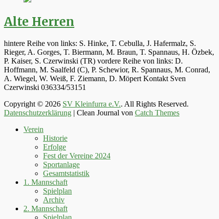
Alte Herren
hintere Reihe von links: S. Hinke, T. Cebulla, J. Hafermalz, S.
Rieger, A. Gorges, T. Biermann, M. Braun, T. Spannaus, H. Özbek,
P. Kaiser, S. Czerwinski (TR) vordere Reihe von links: D.
Hoffmann, M. Saalfeld (C), P. Schewior, R. Spannaus, M. Conrad,
A. Wiegel, W. Weiß, F. Ziemann, D. Möpert Kontakt Sven
Czerwinski 036334/53151
Copyright © 2026
SV Kleinfurra e.V.
. All Rights Reserved.
Datenschutzerklärung
| Clean Journal von
Catch Themes
Hoch
Verein
scrollen
Historie
Erfolge
Fest der Vereine 2024
Sportanlage
Gesamtstatistik
1. Mannschaft
Spielplan
Archiv
2. Mannschaft
Spielplan