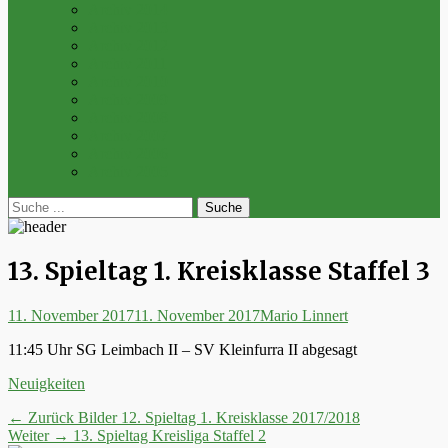
Archiv 2014
Archiv 2013
Archiv 2012
Archiv 2011
Archiv 2010
Archiv 2009
Archiv 2008
Archiv 2007
Archiv 2006
Archiv 2005
bei
Suche
der
nach:
Suche
13. Spieltag 1. Kreisklasse Staffel 3
Posted
Autor
11. November 2017
11. November 2017
Mario Linnert
on
11:45 Uhr SG Leimbach II – SV Kleinfurra II abgesagt
Kategorien
Neuigkeiten
Beitrags-
Vorheriger
← Zurück
Bilder 12. Spieltag 1. Kreisklasse 2017/2018
Nächster
Beitrag:
Weiter →
13. Spieltag Kreisliga Staffel 2