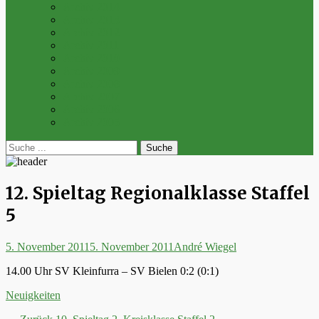
Archiv 2014
Archiv 2013
Archiv 2012
Archiv 2011
Archiv 2010
Archiv 2009
Archiv 2008
Archiv 2007
Archiv 2006
Archiv 2005
bei
Suche
der
nach:
Suche
12. Spieltag Regionalklasse Staffel
5
Posted
Autor
5. November 2011
5. November 2011
André Wiegel
on
14.00 Uhr SV Kleinfurra – SV Bielen 0:2 (0:1)
Kategorien
Neuigkeiten
Vorheriger