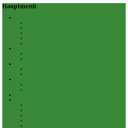
Hauptmenü
Verein
Historie
Erfolge
Fest der Vereine 2024
Sportanlage
Gesamtstatistik
1. Mannschaft
Spielplan
Archiv
2. Mannschaft
Spielplan
Archiv
Alte Herren
Spielplan
Archiv
Futsal-Team Kleinfurra
Bilder
Archiv 2019
Archiv 2018
Archiv 2017
Archiv 2016
Archiv 2015