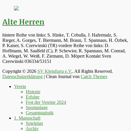
Alte Herren
hintere Reihe von links: S. Hinke, T. Cebulla, J. Hafermalz, S.
Rieger, A. Gorges, T. Biermann, M. Braun, T. Spannaus, H. Özbek,
P. Kaiser, S. Czerwinski (TR) vordere Reihe von links: D.
Hoffmann, M. Saalfeld (C), P. Schewior, R. Spannaus, M. Conrad,
A. Wiegel, W. Weiß, F. Ziemann, D. Möpert Kontakt Sven
Czerwinski 036334/53151
Copyright © 2026
SV Kleinfurra e.V.
. All Rights Reserved.
Datenschutzerklärung
| Clean Journal von
Catch Themes
Hoch
Verein
scrollen
Historie
Erfolge
Fest der Vereine 2024
Sportanlage
Gesamtstatistik
1. Mannschaft
Spielplan
Archiv