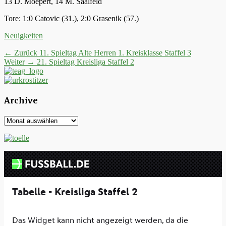
13 D. Moepert, 14 M. Saalfeld
Tore: 1:0 Catovic (31.), 2:0 Grasenik (57.)
Kategorien
Neuigkeiten
Beitrags-
Vorheriger
← Zurück
11. Spieltag Alte Herren 1. Kreisklasse Staffel 3
Nächster
Beitrag:
Weiter →
21. Spieltag Kreisliga Staffel 2
Navigation
Beitrag:
Archive
Archive