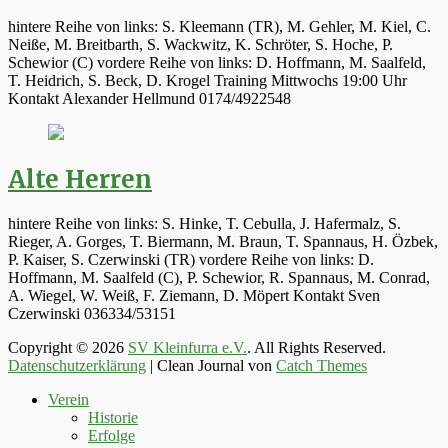
hintere Reihe von links: S. Kleemann (TR), M. Gehler, M. Kiel, C.
Neiße, M. Breitbarth, S. Wackwitz, K. Schröter, S. Hoche, P.
Schewior (C) vordere Reihe von links: D. Hoffmann, M. Saalfeld,
T. Heidrich, S. Beck, D. Krogel Training Mittwochs 19:00 Uhr
Kontakt Alexander Hellmund 0174/4922548
Alte Herren
hintere Reihe von links: S. Hinke, T. Cebulla, J. Hafermalz, S.
Rieger, A. Gorges, T. Biermann, M. Braun, T. Spannaus, H. Özbek,
P. Kaiser, S. Czerwinski (TR) vordere Reihe von links: D.
Hoffmann, M. Saalfeld (C), P. Schewior, R. Spannaus, M. Conrad,
A. Wiegel, W. Weiß, F. Ziemann, D. Möpert Kontakt Sven
Czerwinski 036334/53151
Copyright © 2026
SV Kleinfurra e.V.
. All Rights Reserved.
Datenschutzerklärung
| Clean Journal von
Catch Themes
Hoch
Verein
scrollen
Historie
Erfolge