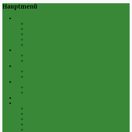
Hauptmenü
Verein
Historie
Erfolge
Fest der Vereine 2024
Sportanlage
Gesamtstatistik
1. Mannschaft
Spielplan
Archiv
2. Mannschaft
Spielplan
Archiv
Alte Herren
Spielplan
Archiv
Futsal-Team Kleinfurra
Bilder
Archiv 2019
Archiv 2018
Archiv 2017
Archiv 2016
Archiv 2015