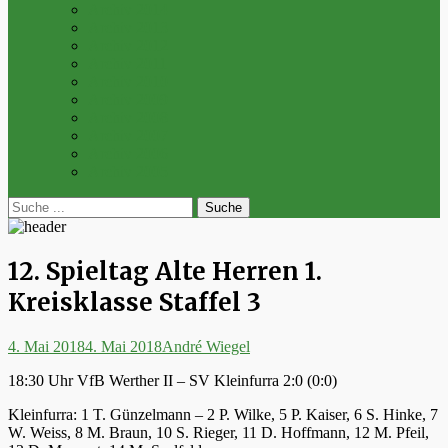
Archiv 2014
Archiv 2013
Archiv 2012
Archiv 2011
Archiv 2010
Archiv 2009
Archiv 2008
Archiv 2007
Archiv 2006
Archiv 2005
bei
Suche
der
nach:
Suche
12. Spieltag Alte Herren 1.
Kreisklasse Staffel 3
Posted
Autor
4. Mai 2018
4. Mai 2018
André Wiegel
on
18:30 Uhr VfB Werther II – SV Kleinfurra 2:0 (0:0)
Kleinfurra: 1 T. Günzelmann – 2 P. Wilke, 5 P. Kaiser, 6 S. Hinke, 7
W. Weiss, 8 M. Braun, 10 S. Rieger, 11 D. Hoffmann, 12 M. Pfeil,