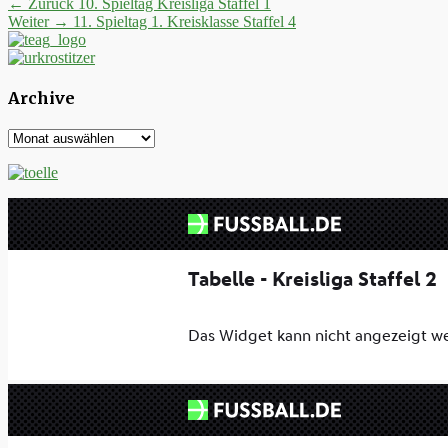
Beitrags-
Vorheriger
← Zurück
10. Spieltag Kreisliga Staffel 1
Nächster
Beitrag:
Weiter →
11. Spieltag 1. Kreisklasse Staffel 4
Navigation
Beitrag:
Archive
Archive