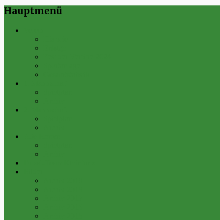
Hauptmenü
Verein
Historie
Erfolge
Fest der Vereine 2024
Sportanlage
Gesamtstatistik
1. Mannschaft
Spielplan
Archiv
2. Mannschaft
Spielplan
Archiv
Alte Herren
Spielplan
Archiv
Futsal-Team Kleinfurra
Bilder
Archiv 2019
Archiv 2018
Archiv 2017
Archiv 2016
Archiv 2015