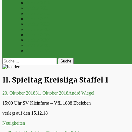
Archiv 2014
Archiv 2013
Archiv 2012
Archiv 2011
Archiv 2010
Archiv 2009
Archiv 2008
Archiv 2007
Archiv 2006
Archiv 2005
bei
Suche
der
nach:
Suche
11. Spieltag Kreisliga Staffel 1
Posted
Autor
20. Oktober 2018
31. Oktober 2018
André Wiegel
on
15:00 Uhr SV Kleinfurra – VfL 1888 Ebeleben
verlegt auf den 15.12.18
Kategorien
Neuigkeiten