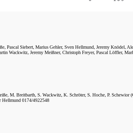
iße, Pascal Siebert, Marius Gehler, Sven Hellmund, Jeremy Knödel, A
tin Wackwitz, Jeremy Meißner, Christoph Freyer, Pascal Löffler, Mar
eiße, M. Breitbarth, S. Wackwitz, K. Schröter, S. Hoche, P. Schewior (
er Hellmund 0174/4922548