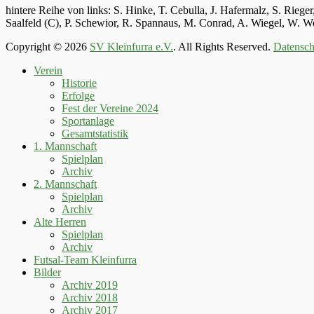
hintere Reihe von links: S. Hinke, T. Cebulla, J. Hafermalz, S. Rie
Saalfeld (C), P. Schewior, R. Spannaus, M. Conrad, A. Wiegel, W.
Copyright © 2026
SV Kleinfurra e.V.
. All Rights Reserved.
Datensch
Hoch
Verein
scrollen
Historie
Erfolge
Fest der Vereine 2024
Sportanlage
Gesamtstatistik
1. Mannschaft
Spielplan
Archiv
2. Mannschaft
Spielplan
Archiv
Alte Herren
Spielplan
Archiv
Futsal-Team Kleinfurra
Bilder
Archiv 2019
Archiv 2018
Archiv 2017