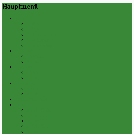
Hauptmenü
Verein
Historie
Erfolge
Fest der Vereine 2024
Sportanlage
Gesamtstatistik
1. Mannschaft
Spielplan
Archiv
2. Mannschaft
Spielplan
Archiv
Alte Herren
Spielplan
Archiv
Futsal-Team Kleinfurra
Bilder
Archiv 2019
Archiv 2018
Archiv 2017
Archiv 2016
Archiv 2015