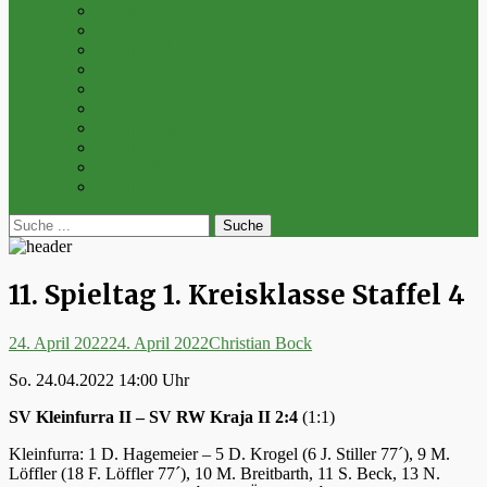
Archiv 2014
Archiv 2013
Archiv 2012
Archiv 2011
Archiv 2010
Archiv 2009
Archiv 2008
Archiv 2007
Archiv 2006
Archiv 2005
bei
Suche
der
nach:
Suche
11. Spieltag 1. Kreisklasse Staffel 4
Posted
Autor
24. April 2022
24. April 2022
Christian Bock
on
So. 24.04.2022 14:00 Uhr
SV Kleinfurra II – SV RW Kraja II 2:4
(1:1)
Kleinfurra: 1 D. Hagemeier – 5 D. Krogel (6 J. Stiller 77´), 9 M.
Löffler (18 F. Löffler 77´), 10 M. Breitbarth, 11 S. Beck, 13 N.