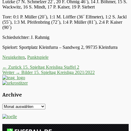
Lutzke (7 N. Schmelzer 22´, 20 F. Öhmig 46´), 14 J. Böhmer, 15 S.
Wackwitz, 16 S. Mindt, 17 P. Kaiser, 19 P. Siebert
Tore: 0:1 P. Müller (20´), 1:1 M. Löffler (36´ Elfmeter), 1:2 S. Jackl
(55´), 1:3 M. Pfeifenbring (72´), 1:4 P. Müller (81´), 2:4 P. Kaiser
(90´)
Schiedsrichter: J. Rahmig
Spielort: Sportplatz Kleinfurra – Sandweg 2, 99735 Kleinfurra
Kategorien
Neuigkeiten
,
Punktspiele
Beitrags-
Vorheriger
← Zurück
15. Spieltag Kreisliga Staffel 2
Nächster
Beitrag:
Weiter →
Bilder 15. Spieltag Kreisliga 2021/2022
Navigation
Beitrag:
Archive
Archive