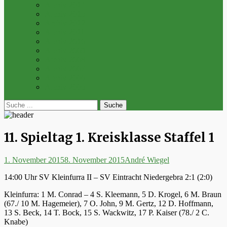
Archiv 2014
Archiv 2013
Archiv 2012
Archiv 2011
Archiv 2010
Archiv 2009
Archiv 2008
Archiv 2007
Archiv 2006
Archiv 2005
bei
Suche
der
nach:
Suche
11. Spieltag 1. Kreisklasse Staffel 1
Posted
Autor
1. November 2015
8. November 2015
André Wiegel
on
14:00 Uhr SV Kleinfurra II – SV Eintracht Niedergebra 2:1 (2:0)
Kleinfurra: 1 M. Conrad – 4 S. Kleemann, 5 D. Krogel, 6 M. Braun
(67./ 10 M. Hagemeier), 7 O. John, 9 M. Gertz, 12 D. Hoffmann,
13 S. Beck, 14 T. Bock, 15 S. Wackwitz, 17 P. Kaiser (78./ 2 C.
Knabe)