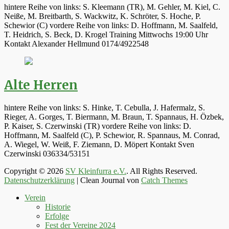
hintere Reihe von links: S. Kleemann (TR), M. Gehler, M. Kiel, C.
Neiße, M. Breitbarth, S. Wackwitz, K. Schröter, S. Hoche, P.
Schewior (C) vordere Reihe von links: D. Hoffmann, M. Saalfeld,
T. Heidrich, S. Beck, D. Krogel Training Mittwochs 19:00 Uhr
Kontakt Alexander Hellmund 0174/4922548
Alte Herren
hintere Reihe von links: S. Hinke, T. Cebulla, J. Hafermalz, S.
Rieger, A. Gorges, T. Biermann, M. Braun, T. Spannaus, H. Özbek,
P. Kaiser, S. Czerwinski (TR) vordere Reihe von links: D.
Hoffmann, M. Saalfeld (C), P. Schewior, R. Spannaus, M. Conrad,
A. Wiegel, W. Weiß, F. Ziemann, D. Möpert Kontakt Sven
Czerwinski 036334/53151
Copyright © 2026
SV Kleinfurra e.V.
. All Rights Reserved.
Datenschutzerklärung
| Clean Journal von
Catch Themes
Hoch
Verein
scrollen
Historie
Erfolge
Fest der Vereine 2024