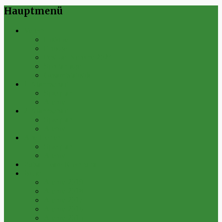
Hauptmenü
Verein
Historie
Erfolge
Fest der Vereine 2024
Sportanlage
Gesamtstatistik
1. Mannschaft
Spielplan
Archiv
2. Mannschaft
Spielplan
Archiv
Alte Herren
Spielplan
Archiv
Futsal-Team Kleinfurra
Bilder
Archiv 2019
Archiv 2018
Archiv 2017
Archiv 2016
Archiv 2015