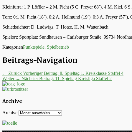
Kleinfurra: 1 P. Löffler – 2 M. Picht (5 C. Freyer 68´), 4 M. Kiel, 6
Tore: 0:1 M. Picht (18´), 0:2 A. Hellmund (19´), 0:3 A. Freyer (57´), 0
Schiedsrichter: D. Ludwigs, T. Hotze, H. M. Wattenbach
Spielort: Sportplatz Sundhausen – Carlsburger Straße, 99734 Nord
Kategorien
Punktspiele
,
Spielbetrieb
Beitrags-Navigation
← Zurück
Vorheriger Beitrag:
8. Spieltag 1. Kreisklasse Staffel 4
Weiter →
Nächster Beitrag:
11. Spieltag Kreisliga Staffel 2
Archive
Archive