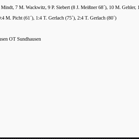
 S. Mindt, 7 M. Wackwitz, 9 P. Siebert (8 J. Meißner 68´), 10 M. Gehle
:4 M. Picht (61´), 1:4 T. Gerlach (75´), 2:4 T. Gerlach (80´)
hausen OT Sundhausen