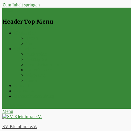
Zum Inhalt springen
Menu
Header Top Menu
Neuigkeiten
Events
Verein
Spielbetrieb
Punktspiele
Pokalspiele
Freundschaftsspiele
Hallenturniere
Wippercup
Junioren
Kontakt
Impressum
Datenschutzerklärung
E-Mail
Feed
Menu
SV Kleinfurra e.V.