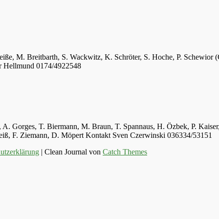
eiße, M. Breitbarth, S. Wackwitz, K. Schröter, S. Hoche, P. Schewior (
er Hellmund 0174/4922548
ger, A. Gorges, T. Biermann, M. Braun, T. Spannaus, H. Özbek, P. Kais
 Weiß, F. Ziemann, D. Möpert Kontakt Sven Czerwinski 036334/53151
utzerklärung
| Clean Journal von
Catch Themes