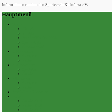
Informationen rundum den Sportverein Kleinfurra e.V.
Hauptmenü
Verein
Historie
Erfolge
Fest der Vereine 2024
Sportanlage
Gesamtstatistik
1. Mannschaft
Spielplan
Archiv
2. Mannschaft
Spielplan
Archiv
Alte Herren
Spielplan
Archiv
Futsal-Team Kleinfurra
Bilder
Archiv 2019
Archiv 2018
Archiv 2017