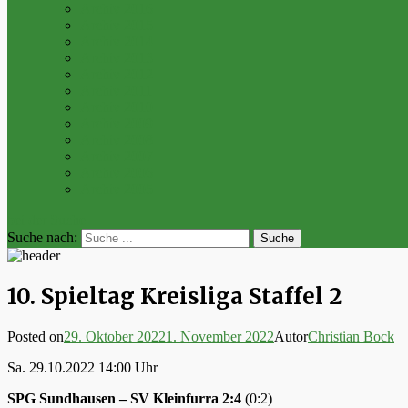
Archiv 2016
Archiv 2015
Archiv 2014
Archiv 2013
Archiv 2012
Archiv 2011
Archiv 2010
Archiv 2009
Archiv 2008
Archiv 2007
Archiv 2006
Archiv 2005
bei der Suche
Suche nach:
10. Spieltag Kreisliga Staffel 2
Posted on
29. Oktober 2022
1. November 2022
Autor
Christian Bock
Sa. 29.10.2022 14:00 Uhr
SPG Sundhausen – SV Kleinfurra 2:4
(0:2)