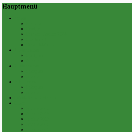
Hauptmenü
Verein
Historie
Erfolge
Fest der Vereine 2024
Sportanlage
Gesamtstatistik
1. Mannschaft
Spielplan
Archiv
2. Mannschaft
Spielplan
Archiv
Alte Herren
Spielplan
Archiv
Futsal-Team Kleinfurra
Bilder
Archiv 2019
Archiv 2018
Archiv 2017
Archiv 2016
Archiv 2015