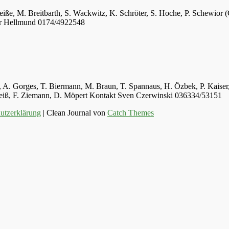
eiße, M. Breitbarth, S. Wackwitz, K. Schröter, S. Hoche, P. Schewior (
er Hellmund 0174/4922548
ger, A. Gorges, T. Biermann, M. Braun, T. Spannaus, H. Özbek, P. Kais
 Weiß, F. Ziemann, D. Möpert Kontakt Sven Czerwinski 036334/53151
utzerklärung
| Clean Journal von
Catch Themes