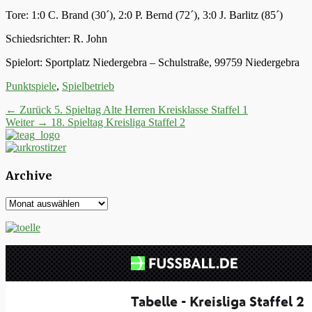
Tore: 1:0 C. Brand (30´), 2:0 P. Bernd (72´), 3:0 J. Barlitz (85´)
Schiedsrichter: R. John
Spielort: Sportplatz Niedergebra – Schulstraße, 99759 Niedergebra
Kategorien
Punktspiele
,
Spielbetrieb
Beitrags-
Vorheriger
← Zurück
5. Spieltag Alte Herren Kreisklasse Staffel 1
Nächster
Beitrag:
Weiter →
18. Spieltag Kreisliga Staffel 2
Navigation
Beitrag:
Archive
Archive