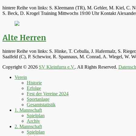
hintere Reihe von links: S. Kleemann (TR), M. Gehler, M. Kiel, C. N
S. Beck, D. Krogel Training Mittwochs 19:00 Uhr Kontakt Alexand
Alte Herren
hintere Reihe von links: S. Hinke, T. Cebulla, J. Hafermalz, S. Rie
Saalfeld (C), P. Schewior, R. Spannaus, M. Conrad, A. Wiegel, W.
Copyright © 2026
SV Kleinfurra e.V.
. All Rights Reserved.
Datensch
Hoch
Verein
scrollen
Historie
Erfolge
Fest der Vereine 2024
Sportanlage
Gesamtstatistik
1. Mannschaft
Spielplan
Archiv
2. Mannschaft
Spielplan