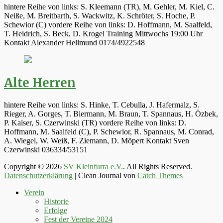
hintere Reihe von links: S. Kleemann (TR), M. Gehler, M. Kiel, C.
Neiße, M. Breitbarth, S. Wackwitz, K. Schröter, S. Hoche, P.
Schewior (C) vordere Reihe von links: D. Hoffmann, M. Saalfeld,
T. Heidrich, S. Beck, D. Krogel Training Mittwochs 19:00 Uhr
Kontakt Alexander Hellmund 0174/4922548
Alte Herren
hintere Reihe von links: S. Hinke, T. Cebulla, J. Hafermalz, S.
Rieger, A. Gorges, T. Biermann, M. Braun, T. Spannaus, H. Özbek,
P. Kaiser, S. Czerwinski (TR) vordere Reihe von links: D.
Hoffmann, M. Saalfeld (C), P. Schewior, R. Spannaus, M. Conrad,
A. Wiegel, W. Weiß, F. Ziemann, D. Möpert Kontakt Sven
Czerwinski 036334/53151
Copyright © 2026
SV Kleinfurra e.V.
. All Rights Reserved.
Datenschutzerklärung
| Clean Journal von
Catch Themes
Hoch
Verein
scrollen
Historie
Erfolge
Fest der Vereine 2024