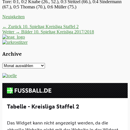
Tore: 0:1, 0:2 Knabe (26., 52.), 0:3 Stritzel (66.), 0:4 Sindermann
(67.), 0:5 Thomas (70.), 0:6 Müller (75.)
Kategorien
Neuigkeiten
Beitrags-
Vorheriger
← Zurück
10. Spieltag Kreisliga Staffel 2
Nächster
Beitrag:
Weiter →
Bilder 10. Spieltag Kreisliga 2017/2018
Navigation
Beitrag:
Archive
Archive