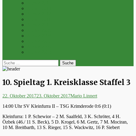
Archiv 2014
Archiv 2013
Archiv 2012
Archiv 2011
Archiv 2010
Archiv 2009
Archiv 2008
Archiv 2007
Archiv 2006
Archiv 2005
bei
Suche
der
nach:
Suche
10. Spieltag 1. Kreisklasse Staffel 3
Posted
Autor
22. Oktober 2017
23. Oktober 2017
Mario Linnert
on
14:00 Uhr SV Kleinfurra II – TSG Krimderode 0:6 (0:1)
Kleinfurra: 1 P. Schewior – 2 M. Saalfeld, 3 K. Schröter, 4 H.
Özbek (46./ 11 S. Beck), 5 D. Krogel, 6 M. Gertz, 7 M. Mociran,
10 M. Breitbarth, 13 S. Rieger, 15 S. Wackwitz, 16 P. Siebert