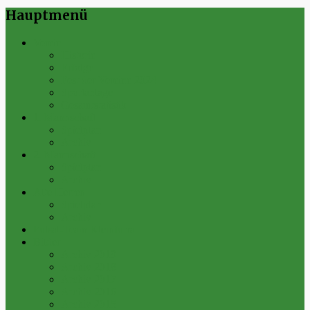
Hauptmenü
Verein
Historie
Erfolge
Fest der Vereine 2024
Sportanlage
Gesamtstatistik
1. Mannschaft
Spielplan
Archiv
2. Mannschaft
Spielplan
Archiv
Alte Herren
Spielplan
Archiv
Futsal-Team Kleinfurra
Bilder
Archiv 2019
Archiv 2018
Archiv 2017
Archiv 2016
Archiv 2015