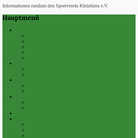
Informationen rundum den Sportverein Kleinfurra e.V.
Hauptmenü
Verein
Historie
Erfolge
Fest der Vereine 2024
Sportanlage
Gesamtstatistik
1. Mannschaft
Spielplan
Archiv
2. Mannschaft
Spielplan
Archiv
Alte Herren
Spielplan
Archiv
Futsal-Team Kleinfurra
Bilder
Archiv 2019
Archiv 2018
Archiv 2017