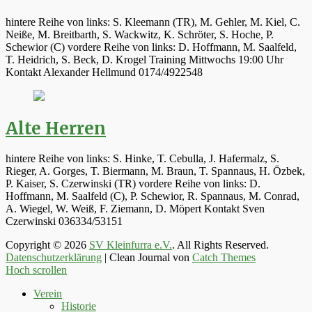
hintere Reihe von links: S. Kleemann (TR), M. Gehler, M. Kiel, C.
Neiße, M. Breitbarth, S. Wackwitz, K. Schröter, S. Hoche, P.
Schewior (C) vordere Reihe von links: D. Hoffmann, M. Saalfeld,
T. Heidrich, S. Beck, D. Krogel Training Mittwochs 19:00 Uhr
Kontakt Alexander Hellmund 0174/4922548
Alte Herren
hintere Reihe von links: S. Hinke, T. Cebulla, J. Hafermalz, S.
Rieger, A. Gorges, T. Biermann, M. Braun, T. Spannaus, H. Özbek,
P. Kaiser, S. Czerwinski (TR) vordere Reihe von links: D.
Hoffmann, M. Saalfeld (C), P. Schewior, R. Spannaus, M. Conrad,
A. Wiegel, W. Weiß, F. Ziemann, D. Möpert Kontakt Sven
Czerwinski 036334/53151
Copyright © 2026
SV Kleinfurra e.V.
. All Rights Reserved.
Datenschutzerklärung
| Clean Journal von
Catch Themes
Hoch scrollen
Verein
Historie