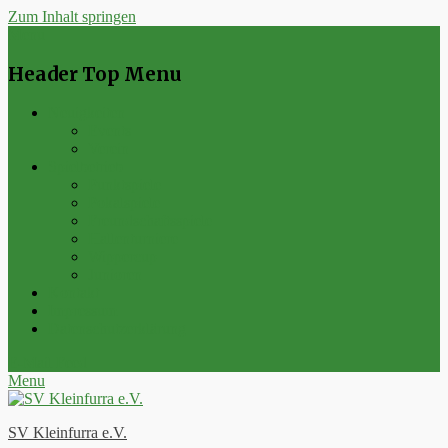
Zum Inhalt springen
Menu
Header Top Menu
Neuigkeiten
Events
Verein
Spielbetrieb
Punktspiele
Pokalspiele
Freundschaftsspiele
Hallenturniere
Wippercup
Junioren
Kontakt
Impressum
Datenschutzerklärung
E-Mail
Feed
Menu
SV Kleinfurra e.V.