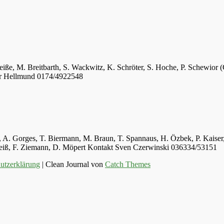
eiße, M. Breitbarth, S. Wackwitz, K. Schröter, S. Hoche, P. Schewior (
er Hellmund 0174/4922548
ger, A. Gorges, T. Biermann, M. Braun, T. Spannaus, H. Özbek, P. Kais
 Weiß, F. Ziemann, D. Möpert Kontakt Sven Czerwinski 036334/53151
utzerklärung
| Clean Journal von
Catch Themes