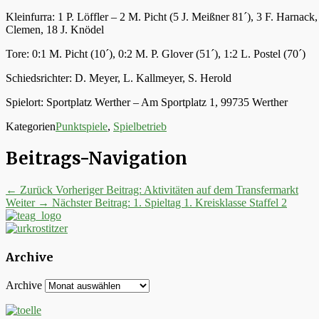
Kleinfurra: 1 P. Löffler – 2 M. Picht (5 J. Meißner 81´), 3 F. Harna
Clemen, 18 J. Knödel
Tore: 0:1 M. Picht (10´), 0:2 M. P. Glover (51´), 1:2 L. Postel (70´)
Schiedsrichter: D. Meyer, L. Kallmeyer, S. Herold
Spielort: Sportplatz Werther – Am Sportplatz 1, 99735 Werther
Kategorien
Punktspiele
,
Spielbetrieb
Beitrags-Navigation
← Zurück
Vorheriger Beitrag:
Aktivitäten auf dem Transfermarkt
Weiter →
Nächster Beitrag:
1. Spieltag 1. Kreisklasse Staffel 2
Archive
Archive