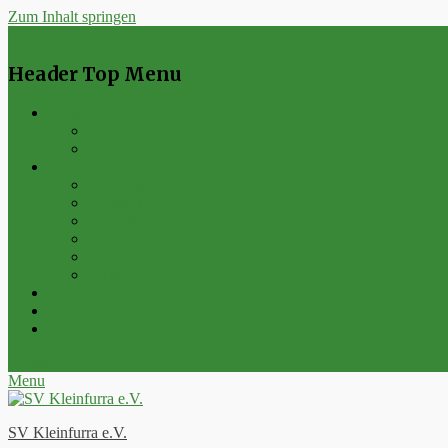
Zum Inhalt springen
Menu
Header Top Menu
Neuigkeiten
Events
Verein
Spielbetrieb
Punktspiele
Pokalspiele
Freundschaftsspiele
Hallenturniere
Wippercup
Junioren
Kontakt
Impressum
Datenschutzerklärung
E-Mail
Feed
Menu
SV Kleinfurra e.V.