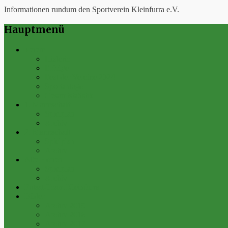
Informationen rundum den Sportverein Kleinfurra e.V.
Hauptmenü
Verein
Historie
Erfolge
Fest der Vereine 2024
Sportanlage
Gesamtstatistik
1. Mannschaft
Spielplan
Archiv
2. Mannschaft
Spielplan
Archiv
Alte Herren
Spielplan
Archiv
Futsal-Team Kleinfurra
Bilder
Archiv 2019
Archiv 2018
Archiv 2017