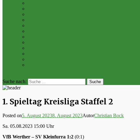
Archiv 2016
Archiv 2015
Archiv 2014
Archiv 2013
Archiv 2012
Archiv 2011
Archiv 2010
Archiv 2009
Archiv 2008
Archiv 2007
Archiv 2006
Archiv 2005
bei der Suche
Suche nach:
1. Spieltag Kreisliga Staffel 2
Posted on
5. August 2023
8. August 2023
Autor
Christian Bock
Sa. 05.08.2023 15:00 Uhr
VfB Werther – SV Kleinfurra 1:2
(0:1)