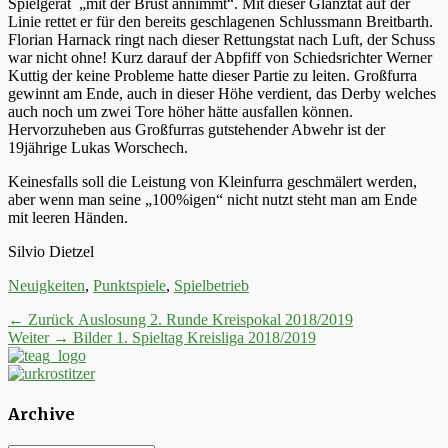
Spielgerät „mit der Brust annimmt“. Mit dieser Glanztat auf der
Linie rettet er für den bereits geschlagenen Schlussmann Breitbarth.
Florian Harnack ringt nach dieser Rettungstat nach Luft, der Schuss
war nicht ohne! Kurz darauf der Abpfiff von Schiedsrichter Werner
Kuttig der keine Probleme hatte dieser Partie zu leiten. Großfurra
gewinnt am Ende, auch in dieser Höhe verdient, das Derby welches
auch noch um zwei Tore höher hätte ausfallen können.
Hervorzuheben aus Großfurras gutstehender Abwehr ist der
19jährige Lukas Worschech.
Keinesfalls soll die Leistung von Kleinfurra geschmälert werden,
aber wenn man seine „100%igen“ nicht nutzt steht man am Ende
mit leeren Händen.
Silvio Dietzel
Kategorien
Neuigkeiten
,
Punktspiele
,
Spielbetrieb
Beitrags-
Vorheriger
← Zurück
Auslosung 2. Runde Kreispokal 2018/2019
Nächster
Beitrag:
Weiter →
Bilder 1. Spieltag Kreisliga 2018/2019
Navigation
Beitrag:
Archive