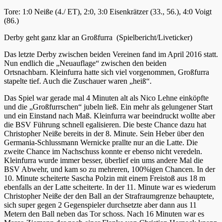
Tore: 1:0 Neiße (4./ ET), 2:0, 3:0 Eisenkrätzer (33., 56.), 4:0 Voigt
(86.)
Derby geht ganz klar an Großfurra (Spielbericht/Liveticker)
Das letzte Derby zwischen beiden Vereinen fand im April 2016 statt.
Nun endlich die „Neuauflage“ zwischen den beiden
Ortsnachbarn. Kleinfurra hatte sich viel vorgenommen, Großfurra
stapelte tief. Auch die Zuschauer waren „heiß“.
Das Spiel war gerade mal 4 Minuten alt als Nico Lehne einköpfte
und die „Großfurrschen“ jubeln ließ. Ein mehr als gelungener Start
und ein Einstand nach Maß. Kleinfurra war beeindruckt wollte aber
die BSV Führung schnell egalisieren. Die beste Chance dazu hat
Christopher Neiße bereits in der 8. Minute. Sein Heber über den
Germania-Schlussmann Wernicke prallte nur an die Latte. Die
zweite Chance im Nachschuss konnte er ebenso nicht veredeln.
Kleinfurra wurde immer besser, überlief ein ums andere Mal die
BSV Abwehr, und kam so zu mehreren, 100%igen Chancen. In der
10. Minute scheiterte Sascha Polzin mit einem Freistoß aus 18 m
ebenfalls an der Latte scheiterte. In der 11. Minute war es wiederum
Christopher Neiße der den Ball an der Strafraumgrenze behauptete,
sich super gegen 2 Gegenspieler durchsetzte aber dann aus 11
Metern den Ball neben das Tor schoss. Nach 16 Minuten war es