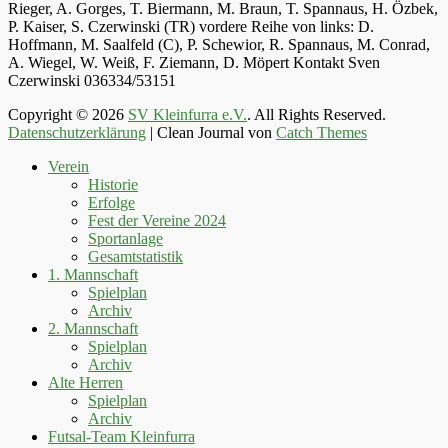
Rieger, A. Gorges, T. Biermann, M. Braun, T. Spannaus, H. Özbek,
P. Kaiser, S. Czerwinski (TR) vordere Reihe von links: D.
Hoffmann, M. Saalfeld (C), P. Schewior, R. Spannaus, M. Conrad,
A. Wiegel, W. Weiß, F. Ziemann, D. Möpert Kontakt Sven
Czerwinski 036334/53151
Copyright © 2026
SV Kleinfurra e.V.
. All Rights Reserved.
Datenschutzerklärung
| Clean Journal von
Catch Themes
Hoch
Verein
scrollen
Historie
Erfolge
Fest der Vereine 2024
Sportanlage
Gesamtstatistik
1. Mannschaft
Spielplan
Archiv
2. Mannschaft
Spielplan
Archiv
Alte Herren
Spielplan
Archiv
Futsal-Team Kleinfurra