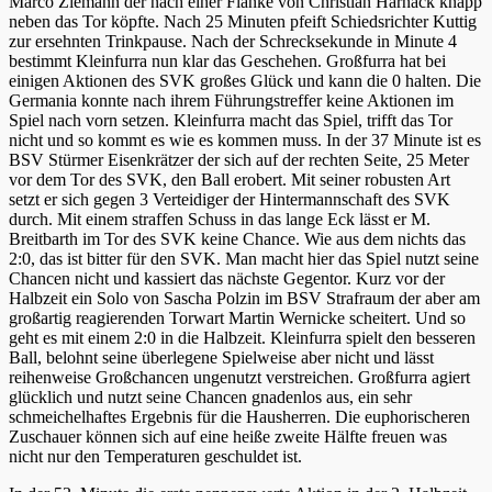
Marco Ziemann der nach einer Flanke von Christian Harnack knapp
neben das Tor köpfte. Nach 25 Minuten pfeift Schiedsrichter Kuttig
zur ersehnten Trinkpause. Nach der Schrecksekunde in Minute 4
bestimmt Kleinfurra nun klar das Geschehen. Großfurra hat bei
einigen Aktionen des SVK großes Glück und kann die 0 halten. Die
Germania konnte nach ihrem Führungstreffer keine Aktionen im
Spiel nach vorn setzen. Kleinfurra macht das Spiel, trifft das Tor
nicht und so kommt es wie es kommen muss. In der 37 Minute ist es
BSV Stürmer Eisenkrätzer der sich auf der rechten Seite, 25 Meter
vor dem Tor des SVK, den Ball erobert. Mit seiner robusten Art
setzt er sich gegen 3 Verteidiger der Hintermannschaft des SVK
durch. Mit einem straffen Schuss in das lange Eck lässt er M.
Breitbarth im Tor des SVK keine Chance. Wie aus dem nichts das
2:0, das ist bitter für den SVK. Man macht hier das Spiel nutzt seine
Chancen nicht und kassiert das nächste Gegentor. Kurz vor der
Halbzeit ein Solo von Sascha Polzin im BSV Strafraum der aber am
großartig reagierenden Torwart Martin Wernicke scheitert. Und so
geht es mit einem 2:0 in die Halbzeit. Kleinfurra spielt den besseren
Ball, belohnt seine überlegene Spielweise aber nicht und lässt
reihenweise Großchancen ungenutzt verstreichen. Großfurra agiert
glücklich und nutzt seine Chancen gnadenlos aus, ein sehr
schmeichelhaftes Ergebnis für die Hausherren. Die euphorischeren
Zuschauer können sich auf eine heiße zweite Hälfte freuen was
nicht nur den Temperaturen geschuldet ist.