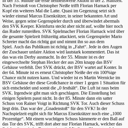
In der 53. Minute die erste nennenswerte Aktion in der 2. Halbzeit.
Nach Freistoß von Christopher Neiße trifft Florian Harnack per
Kopf ein weiteres Mal die Latte. Quasi im Gegenzug setzt sich
wieder einmal Marcus Eisenkrätzer, in seiner bekannten Art und
Weise, gegen seine Gegenspieler durch und überwindet abermals
den SVK Keeper. Kleinfurra steckt aber nicht auf, wollte hier noch
das Ruder rumreißen. SVK Spielmacher Florian Harnack wird über
die gesamte Spielzeit frühzeitig attackiert, sein Gegenspieler Mario
Schreier macht das richtig gut und nimmt ihn so aus dem
Spiel. Auch das Publikum ist richtig in „Fahrt“. Jede in den Augen
der Zuschauer unfaire Aktion wird lautstark kommentiert. Das ist
das was ein Derby ausmacht. In der 55. Minute ist es der
eingewechselte Stephan Hecker der aus 20m knapp das BSV
Gehäuse verfehlt. Der SVK drückt, der BSV wartet auf Konter. In
der 64. Minute ist es erneut Christopher Neiße der ein 100%ige
Chance nicht nutzen kann. Und wieder ist es Martin Wernicke im
BSV Gehäuse der diese Großchance in einer 1 gegen 1 Situation für
sich entscheidet und somit die „0 festhält“. Die Luft ist raus beim
SVK. Irgendwie gibt man sich geschlagen. Die Einstellung bei
einigen Spielern passt nicht. In der 85. Minute dann ein satter
Schuss von Rainer Voigt in Richtung SVK Tor. Auch dieser Schuss
liegt drin. Das war der „Gnadenstoß“ für den SVK! In der
Nachspielzeit ergibt sich für Marcus Eisenkrätzer noch eine „1000
Prozentige“. Mit einem wuchtigen Schuss hämmerte er den Ball auf
das Tor des SVK, trifft dort aber nur Florian Harnack, welcher das