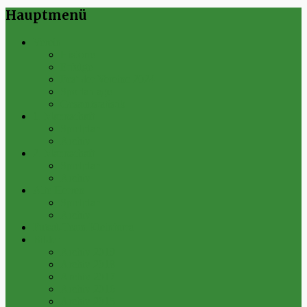
Hauptmenü
Verein
Historie
Erfolge
Fest der Vereine 2024
Sportanlage
Gesamtstatistik
1. Mannschaft
Spielplan
Archiv
2. Mannschaft
Spielplan
Archiv
Alte Herren
Spielplan
Archiv
Futsal-Team Kleinfurra
Bilder
Archiv 2019
Archiv 2018
Archiv 2017
Archiv 2016
Archiv 2015