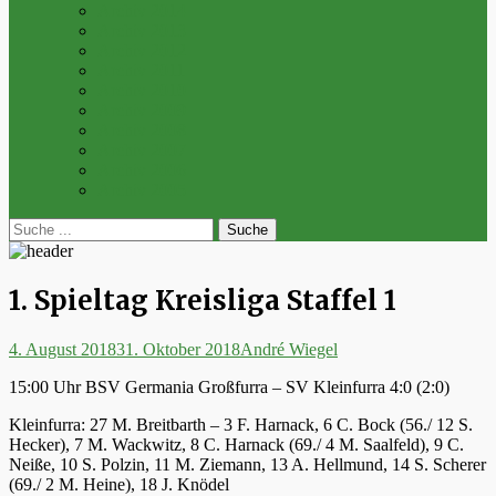
Archiv 2014
Archiv 2013
Archiv 2012
Archiv 2011
Archiv 2010
Archiv 2009
Archiv 2008
Archiv 2007
Archiv 2006
Archiv 2005
bei
Suche
der
nach:
Suche
1. Spieltag Kreisliga Staffel 1
Posted
Autor
4. August 2018
31. Oktober 2018
André Wiegel
on
15:00 Uhr BSV Germania Großfurra – SV Kleinfurra 4:0 (2:0)
Kleinfurra: 27 M. Breitbarth – 3 F. Harnack, 6 C. Bock (56./ 12 S.
Hecker), 7 M. Wackwitz, 8 C. Harnack (69./ 4 M. Saalfeld), 9 C.
Neiße, 10 S. Polzin, 11 M. Ziemann, 13 A. Hellmund, 14 S. Scherer
(69./ 2 M. Heine), 18 J. Knödel