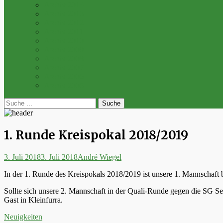
Archiv 2014
Archiv 2013
Archiv 2012
Archiv 2011
Archiv 2010
Archiv 2009
Archiv 2008
Archiv 2007
Archiv 2006
Archiv 2005
bei
Suche
der
nach:
Suche
1. Runde Kreispokal 2018/2019
Posted
Autor
3. Juli 2018
3. Juli 2018
André Wiegel
on
In der 1. Runde des Kreispokals 2018/2019 ist unsere 1. Mannscha
Sollte sich unsere 2. Mannschaft in der Quali-Runde gegen die SG 
Gast in Kleinfurra.
Kategorien
Neuigkeiten