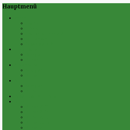
Hauptmenü
Verein
Historie
Erfolge
Fest der Vereine 2024
Sportanlage
Gesamtstatistik
1. Mannschaft
Spielplan
Archiv
2. Mannschaft
Spielplan
Archiv
Alte Herren
Spielplan
Archiv
Futsal-Team Kleinfurra
Bilder
Archiv 2019
Archiv 2018
Archiv 2017
Archiv 2016
Archiv 2015