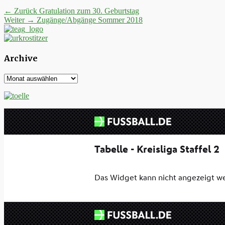
Beitrags-
Vorheriger
← Zurück
Gratulation zum 30. Geburtstag
Nächster
Beitrag:
Weiter →
Zugänge/Abgänge Sommer 2018
Navigation
Beitrag:
Archive
Archive