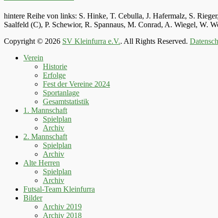
hintere Reihe von links: S. Hinke, T. Cebulla, J. Hafermalz, S. Rie
Saalfeld (C), P. Schewior, R. Spannaus, M. Conrad, A. Wiegel, W.
Copyright © 2026
SV Kleinfurra e.V.
. All Rights Reserved.
Datensch
Hoch
Verein
scrollen
Historie
Erfolge
Fest der Vereine 2024
Sportanlage
Gesamtstatistik
1. Mannschaft
Spielplan
Archiv
2. Mannschaft
Spielplan
Archiv
Alte Herren
Spielplan
Archiv
Futsal-Team Kleinfurra
Bilder
Archiv 2019
Archiv 2018