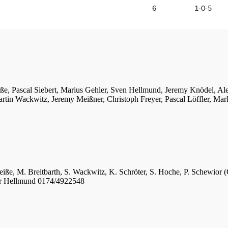
iße, Pascal Siebert, Marius Gehler, Sven Hellmund, Jeremy Knödel, A
tin Wackwitz, Jeremy Meißner, Christoph Freyer, Pascal Löffler, Mar
eiße, M. Breitbarth, S. Wackwitz, K. Schröter, S. Hoche, P. Schewior (
er Hellmund 0174/4922548