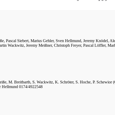
iße, Pascal Siebert, Marius Gehler, Sven Hellmund, Jeremy Knödel, A
tin Wackwitz, Jeremy Meißner, Christoph Freyer, Pascal Löffler, Mar
eiße, M. Breitbarth, S. Wackwitz, K. Schröter, S. Hoche, P. Schewior (
er Hellmund 0174/4922548