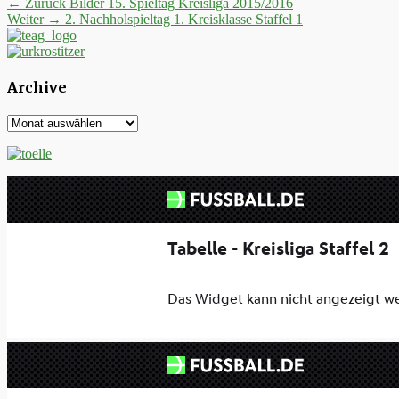
Beitrags-
Vorheriger
← Zurück
Bilder 15. Spieltag Kreisliga 2015/2016
Nächster
Beitrag:
Weiter →
2. Nachholspieltag 1. Kreisklasse Staffel 1
Navigation
Beitrag:
Archive
Archive