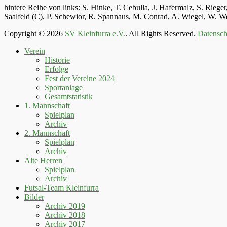
hintere Reihe von links: S. Hinke, T. Cebulla, J. Hafermalz, S. Rie
Saalfeld (C), P. Schewior, R. Spannaus, M. Conrad, A. Wiegel, W.
Copyright © 2026
SV Kleinfurra e.V.
. All Rights Reserved.
Datensch
Hoch
Verein
scrollen
Historie
Erfolge
Fest der Vereine 2024
Sportanlage
Gesamtstatistik
1. Mannschaft
Spielplan
Archiv
2. Mannschaft
Spielplan
Archiv
Alte Herren
Spielplan
Archiv
Futsal-Team Kleinfurra
Bilder
Archiv 2019
Archiv 2018
Archiv 2017