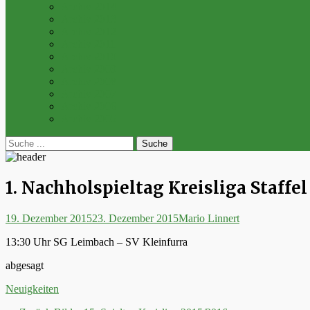
Archiv 2014
Archiv 2013
Archiv 2012
Archiv 2011
Archiv 2010
Archiv 2009
Archiv 2008
Archiv 2007
Archiv 2006
Archiv 2005
bei
Suche
der
nach:
Suche
1. Nachholspieltag Kreisliga Staffel
Posted
Autor
19. Dezember 2015
23. Dezember 2015
Mario Linnert
on
13:30 Uhr SG Leimbach – SV Kleinfurra
abgesagt
Kategorien
Neuigkeiten