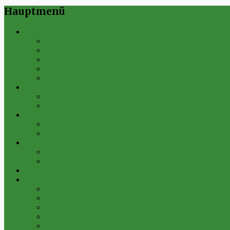
Hauptmenü
Verein
Historie
Erfolge
Fest der Vereine 2024
Sportanlage
Gesamtstatistik
1. Mannschaft
Spielplan
Archiv
2. Mannschaft
Spielplan
Archiv
Alte Herren
Spielplan
Archiv
Futsal-Team Kleinfurra
Bilder
Archiv 2019
Archiv 2018
Archiv 2017
Archiv 2016
Archiv 2015