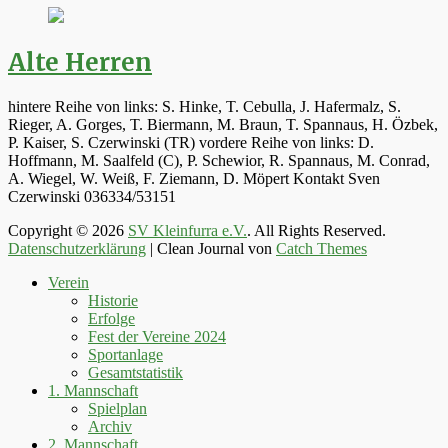
Alte Herren
hintere Reihe von links: S. Hinke, T. Cebulla, J. Hafermalz, S.
Rieger, A. Gorges, T. Biermann, M. Braun, T. Spannaus, H. Özbek,
P. Kaiser, S. Czerwinski (TR) vordere Reihe von links: D.
Hoffmann, M. Saalfeld (C), P. Schewior, R. Spannaus, M. Conrad,
A. Wiegel, W. Weiß, F. Ziemann, D. Möpert Kontakt Sven
Czerwinski 036334/53151
Copyright © 2026
SV Kleinfurra e.V.
. All Rights Reserved.
Datenschutzerklärung
| Clean Journal von
Catch Themes
Hoch
Verein
scrollen
Historie
Erfolge
Fest der Vereine 2024
Sportanlage
Gesamtstatistik
1. Mannschaft
Spielplan
Archiv
2. Mannschaft