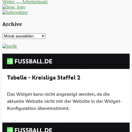
Nächster
Beitrag:
Weiter →
Arbeitseinsatz
Navigation
Beitrag:
Archive
Archive