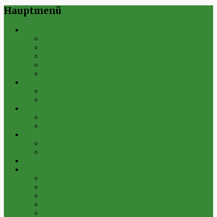
Hauptmenü
Verein
Historie
Erfolge
Fest der Vereine 2024
Sportanlage
Gesamtstatistik
1. Mannschaft
Spielplan
Archiv
2. Mannschaft
Spielplan
Archiv
Alte Herren
Spielplan
Archiv
Futsal-Team Kleinfurra
Bilder
Archiv 2019
Archiv 2018
Archiv 2017
Archiv 2016
Archiv 2015