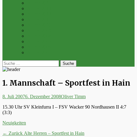
Archiv 2014
Archiv 2013
Archiv 2012
Archiv 2011
Archiv 2010
Archiv 2009
Archiv 2008
Archiv 2007
Archiv 2006
Archiv 2005
bei
Suche
der
nach:
Suche
1. Mannschaft – Sportfest in Hain
Posted
Autor
8. Juli 2007
6. Dezember 2008
Oliver Timm
on
15.30 Uhr SV Kleinfurra I – FSV Wacker 90 Nordhausen II 4:7
(3:3)
Kategorien
Neuigkeiten
Beitrags-
Vorheriger
← Zurück
Alte Herren – Sportfest in Hain